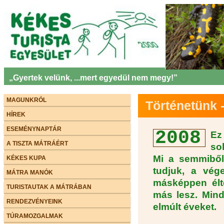
„Gyertek velünk, ...mert egyedül nem megy!”
MAGUNKRÓL
Történetünk 
HÍREK
ESEMÉNYNAPTÁR
2008
Ez
A TISZTA MÁTRÁÉRT
so
Mi a semmiből
KÉKES KUPA
tudjuk, a vég
MÁTRA MANÓK
másképpen élt
TURISTAUTAK A MÁTRÁBAN
más lesz. Mind
RENDEZVÉNYEINK
elmúlt éveket.
TÚRAMOZGALMAK