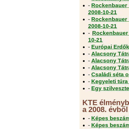
-
Rockenbauer P
2008-10-21
-
Rockenbauer P
2008-10-21
-
Rockenbauer 
10-21
-
Európai Erdők
-
Alacsony Tátra
-
Alacsony Tátra
-
Alacsony Tátra
-
Családi séta 
-
Kegyeleti túra
-
Egy szilveszte
KTE élménybe
a 2008. évből
-
Képes beszámo
-
Képes beszámo