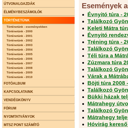
Események a 
ÚTVONALGAZDÁK
ÉLMÉNYBESZÁMOLÓK
Évnyitó túra - 
TÖRTÉNETÜNK
Találkozó Gyön
Történetünk - eseményekben
Keleti Mátra túr
Történetünk - 2000
Évnyitó rendezv
Történetünk - 2001
Történetünk - 2002
Tréning túra - 
Történetünk - 2003
Találkozó Gyön
Történetünk - 2004
Történetünk - 2005
Téli túra a Mát
Történetünk - 2006
Zúzmara túra 2
Történetünk - 2007
Történetünk - 2008
Találkozó Gyön
Történetünk - 2009
Várak a Mátrába
Történetünk - 2010
Böjti túra 2008 
FOTÓALBUM
Találkozó Gyön
KAPCSOLATAINK
Bükki házak tel
VENDÉGKÖNYV
Mátrahegy útvo
FÓRUM
Találkozó Gyön
Mátrahegy telje
NYOMTATVÁNYOK
Hóvirág kereső 
MTSZ PONT SZÁMÍTÓ