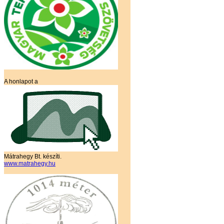
A honlapot a
Mátrahegy Bt. készíti.
www.matrahegy.hu