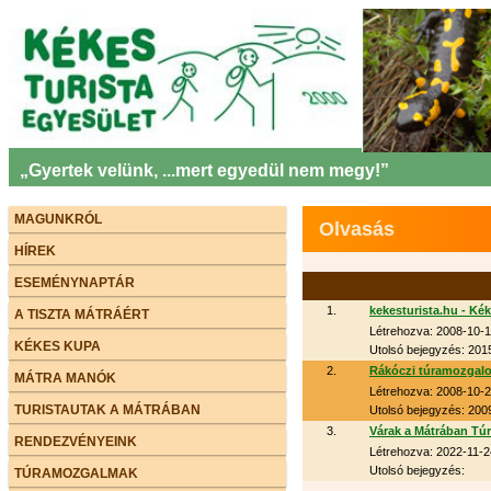
„Gyertek velünk, ...mert egyedül nem megy!”
MAGUNKRÓL
Olvasás
HÍREK
ESEMÉNYNAPTÁR
1.
kekesturista.hu - Kék
A TISZTA MÁTRÁÉRT
Létrehozva: 2008-10-1
KÉKES KUPA
Utolsó bejegyzés: 201
2.
Rákóczi túramozgalo
MÁTRA MANÓK
Létrehozva: 2008-10-2
TURISTAUTAK A MÁTRÁBAN
Utolsó bejegyzés: 200
3.
Várak a Mátrában Tú
RENDEZVÉNYEINK
Létrehozva: 2022-11-2
Utolsó bejegyzés:
TÚRAMOZGALMAK