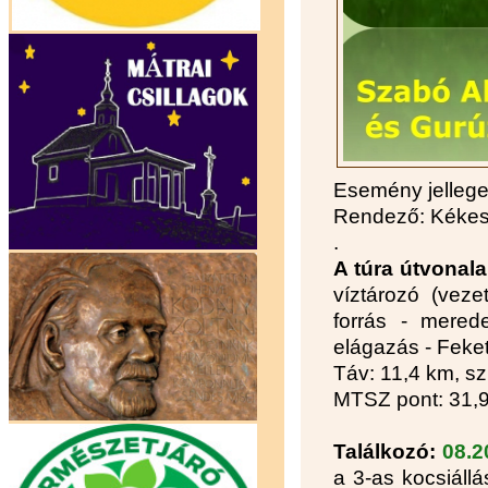
Esemény jelleg
Rendező: Kékes 
.
A túra útvonal
víztározó (veze
forrás - mered
elágazás - Fekete
Táv: 11,4 km, sz
MTSZ pont: 31,
Találkozó:
08.2
a 3-as kocsiállá