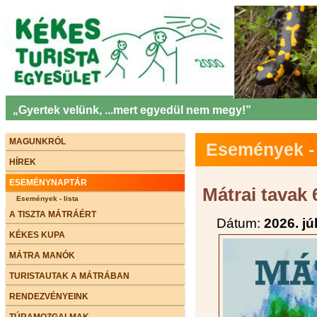
„Gyertek velünk, ...mert egyedül nem megy!”
MAGUNKRÓL
Események - 
HÍREK
ESEMÉNYNAPTÁR
Mátrai tavak 
Események - lista
A TISZTA MÁTRÁÉRT
Dátum:
2026. jú
KÉKES KUPA
MÁTRA MANÓK
TURISTAUTAK A MÁTRÁBAN
RENDEZVÉNYEINK
TÚRAMOZGALMAK