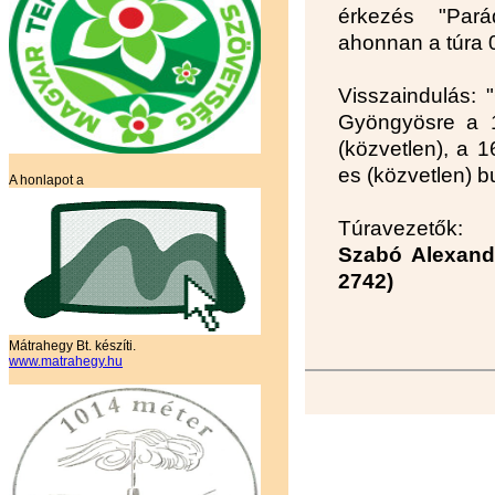
érkezés "Pará
ahonnan a túra 0
Visszaindulás: 
Gyöngyösre a 1
(közvetlen), a 
es (közvetlen) b
A honlapot a
Túravezetők:
Szabó Alexandr
2742)
Mátrahegy Bt. készíti.
www.matrahegy.hu