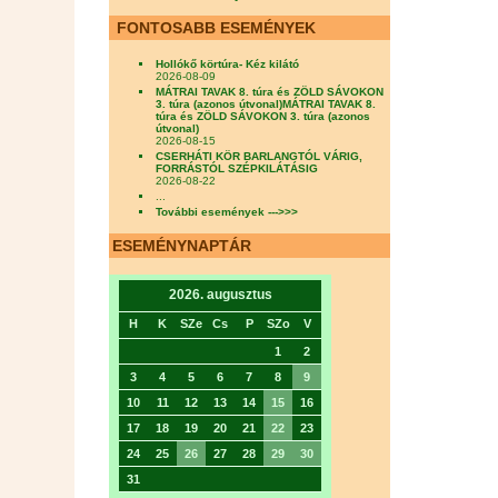
FONTOSABB ESEMÉNYEK
Hollókő körtúra- Kéz kilátó
2026-08-09
MÁTRAI TAVAK 8. túra és ZÖLD SÁVOKON
3. túra (azonos útvonal)MÁTRAI TAVAK 8.
túra és ZÖLD SÁVOKON 3. túra (azonos
útvonal)
2026-08-15
CSERHÁTI KÖR BARLANGTÓL VÁRIG,
FORRÁSTÓL SZÉPKILÁTÁSIG
2026-08-22
...
További események --->>>
ESEMÉNYNAPTÁR
2026. augusztus
H
K
SZe
Cs
P
SZo
V
1
2
3
4
5
6
7
8
9
10
11
12
13
14
15
16
17
18
19
20
21
22
23
24
25
26
27
28
29
30
31