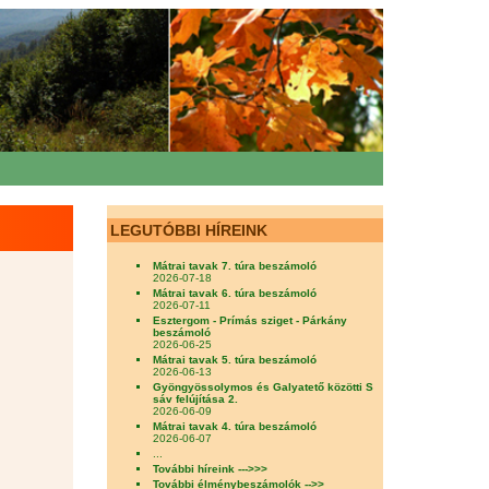
LEGUTÓBBI HÍREINK
Mátrai tavak 7. túra beszámoló
2026-07-18
Mátrai tavak 6. túra beszámoló
2026-07-11
Esztergom - Prímás sziget - Párkány
beszámoló
2026-06-25
Mátrai tavak 5. túra beszámoló
2026-06-13
Gyöngyössolymos és Galyatető közötti S
sáv felújítása 2.
2026-06-09
Mátrai tavak 4. túra beszámoló
2026-06-07
...
További híreink --->>>
További élménybeszámolók -->>