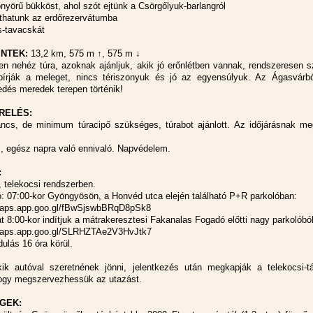
nyörű bükköst, ahol szót ejtünk a Csörgőlyuk-barlangról
anthatunk az erdőrezervátumba
s-tavacskát
INTEK:
13,2 km, 575 m ↑, 575 m ↓
n nehéz túra, azoknak ajánljuk, akik jó erőnlétben vannak, rendszeresen s
 bírják a meleget, nincs tériszonyuk és jó az egyensúlyuk. Az Ágasvárbó
edés meredek terepen történik!
RELÉS:
ncs, de minimum túracipő szükséges, túrabot ajánlott. Az időjárásnak meg
íz, egész napra való ennivaló. Napvédelem.
:
, telekocsi rendszerben.
ó: 07:00-kor Gyöngyösön, a Honvéd utca elején található P+R parkolóban:
maps.app.goo.gl/fBwSjswbBRqD8pSk8
t 8:00-kor indítjuk a mátrakeresztesi Fakanalas Fogadó előtti nagy parkolóból
maps.app.goo.gl/SLRHZTAe2V3HvJtk7
ulás 16 óra körül.
ik autóval szeretnének jönni, jelentkezés után megkapják a telekocsi-tá
 hogy megszervezhessük az utazást.
GEK: