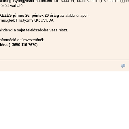
költség Gyöngyösről autónként kb. 3000 Ft, utasszámtól (1-3 utas) függőe
özött várható.
EZÉS június 26. péntek 20 óráig
az alábbi űrlapon:
/forms.gle/bTHsJyzm9KKcUVUDA
indenki a saját felelősségére vesz részt.
nformáció a túravezetőnél:
léna (+3650 116 7670)