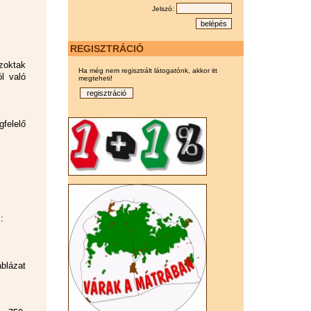
Jelszó:
REGISZTRÁCIÓ
zoktak
Ha még nem regisztrált látogatónk, akkor itt
l való
megteheti!
felelő
:
blázat