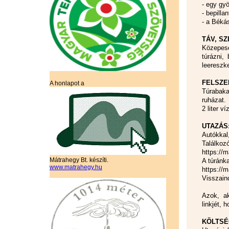
- egy gyö
- bepill
- a Béká
TÁV, SZ
Közepese
túrázni,
leereszk
FELSZE
A honlapot a
Túrabaka
ruházat.
2 liter v
UTAZÁS
Autókkal
Találkoz
https://
Mátrahegy Bt. készíti.
A túránka
www.matrahegy.hu
https://
Visszaind
Azok, ak
linkjét,
KÖLTSÉ