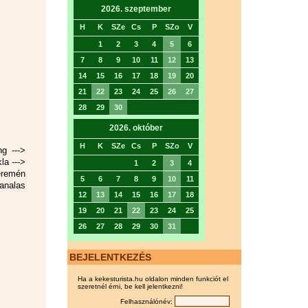
2026. szeptember
H
K
SZe
Cs
P
SZo
V
1
2
3
4
5
6
7
8
9
10
11
12
13
14
15
16
17
18
19
20
21
22
23
24
25
26
27
28
29
30
2026. október
H
K
SZe
Cs
P
SZo
V
g --->
la --->
1
2
3
4
eremén
5
6
7
8
9
10
11
analas
12
13
14
15
16
17
18
19
20
21
22
23
24
25
26
27
28
29
30
31
BEJELENTKEZÉS
Ha a kekesturista.hu oldalon minden funkciót el
szeretnél érni, be kell jelentkezni!
Felhasználónév: