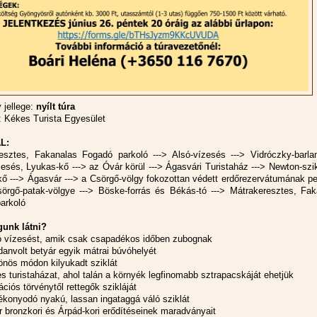
jellege:
nyílt túra
 Kékes Turista Egyesület
L:
esztes, Fakanalas Fogadó parkoló ---> Alsó-vízesés ---> Vidróczky-barlan
esés, Lyukas-kő ---> az Óvár körül ---> Ágasvári Turistaház ---> Newton-szik
ő ---> Ágasvár ---> a Csörgő-völgy fokozottan védett erdőrezervátumának p
sörgő-patak-völgye ---> Böske-forrás és Békás-tó ---> Mátrakeresztes, Fak
arkoló
gunk látni?
ró vízesést, amik csak csapadékos időben zubognak
danvolt betyár egyik mátrai búvóhelyét
lönös módon kilyukadt sziklát
es turistaházat, ahol talán a környék legfinomabb sztrapacskáját ehetjük
tációs törvénytől rettegők szikláját
vékonyodó nyakú, lassan ingataggá váló sziklát
r bronzkori és Árpád-kori erődítéseinek maradványait