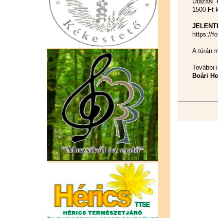
Utazási 
1500 Ft k
JELENTK
https:/
A túrán m
További i
Boári He