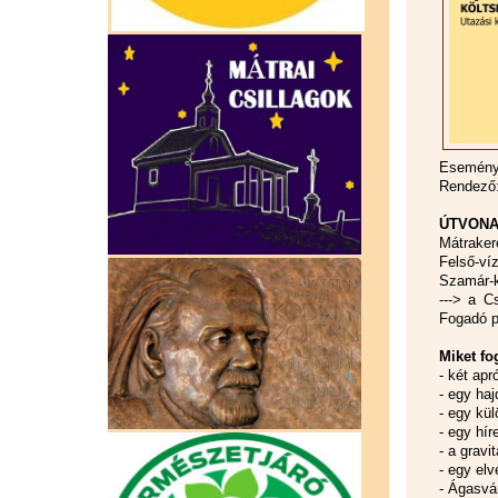
Esemény 
Rendező:
ÚTVONA
Mátraker
Felső-víz
Szamár-k
---> a C
Fogadó p
Miket fo
- két ap
- egy haj
- egy kü
- egy hír
- a gravi
- egy el
- Ágasvá