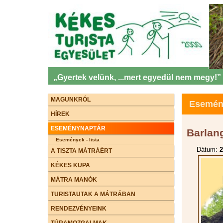
„Gyertek velünk, ...mert egyedül nem megy!”
MAGUNKRÓL
Esemény
HÍREK
ESEMÉNYNAPTÁR
Barlan
Események - lista
Dátum:
2
A TISZTA MÁTRÁÉRT
KÉKES KUPA
MÁTRA MANÓK
TURISTAUTAK A MÁTRÁBAN
RENDEZVÉNYEINK
TÚRAMOZGALMAK