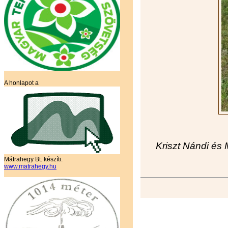
A honlapot a
Kriszt Nándi és 
Mátrahegy Bt. készíti.
www.matrahegy.hu