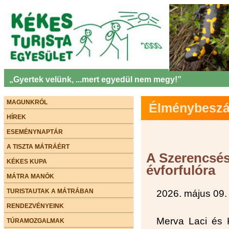
„Gyertek velünk, ...mert egyedül nem megy!”
MAGUNKRÓL
Élménybeszám
HÍREK
ESEMÉNYNAPTÁR
A TISZTA MÁTRÁÉRT
A Szerencsés 
KÉKES KUPA
évforfulóra
MÁTRA MANÓK
TURISTAUTAK A MÁTRÁBAN
2026. május 09.
RENDEZVÉNYEINK
Merva Laci és K
TÚRAMOZGALMAK