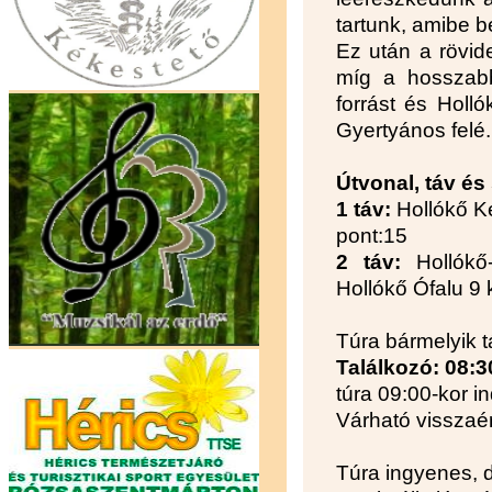
tartunk, amibe b
Ez után a rövid
míg a hosszabb
forrást és Holl
Gyertyános felé.
Útvonal, táv és 
1 táv:
Hollókő Ké
pont:15
2 táv:
Hollókő
Hollókő Ófalu 9
Túra bármelyik t
Találkozó: 08:
túra 09:00-kor in
Várható visszaé
Túra ingyenes, d