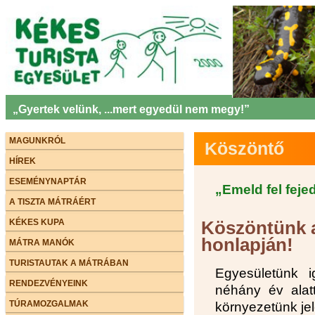
„Gyertek velünk, ...mert egyedül nem megy!”
MAGUNKRÓL
Köszöntő
HÍREK
ESEMÉNYNAPTÁR
„Emeld fel fejed
A TISZTA MÁTRÁÉRT
KÉKES KUPA
Köszöntünk a
honlapján!
MÁTRA MANÓK
TURISTAUTAK A MÁTRÁBAN
Egyesületünk ig
RENDEZVÉNYEINK
néhány év alat
TÚRAMOZGALMAK
környezetünk jel