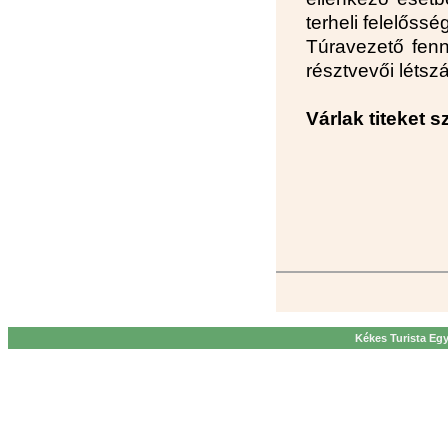
terheli felelőss
Túravezető fenn
résztvevői léts
Várlak titeket s
Kékes Turista Egy