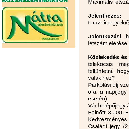
Maximális létsz
Jelentkezés:
e
turaznimegyek@
Jelentkezési 
létszám elérése
Közlekedés és 
telekocsis me
feltüntetni, ho
valakihez?
Parkolási díj s
óra, a napijegy
esetén).
Vár belépőjegy 
Felnőtt: 3.000.-F
Kedvezményes (d
Családi jegy (2