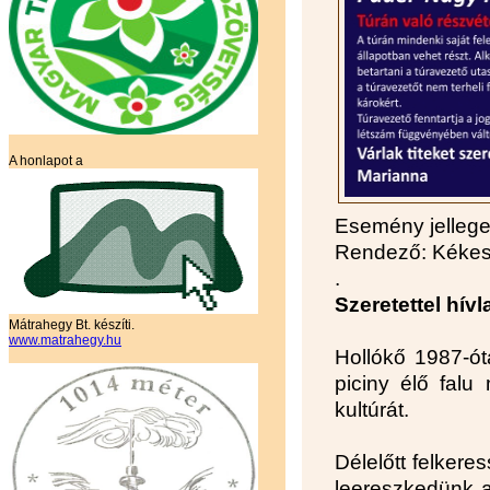
A honlapot a
Esemény jelleg
Rendező: Kékes 
.
Szeretettel hívl
Mátrahegy Bt. készíti.
www.matrahegy.hu
Hollókő 1987-ó
piciny élő fal
kultúrát.
Délelőtt felkere
leereszkedünk a