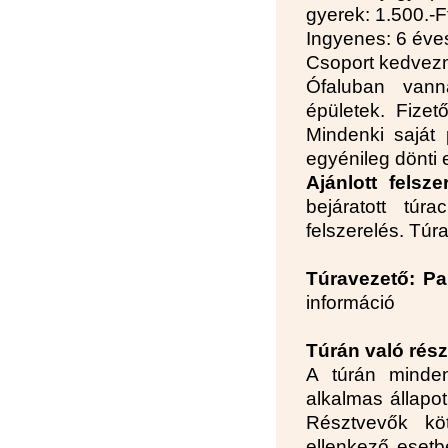
gyerek: 1.500.-F
Ingyenes: 6 éve
Csoport kedvezm
Ófaluban vanna
épületek. Fizet
Mindenki saját
egyénileg dönti 
Ajánlott felsze
bejáratott túr
felszerelés. Túr
Túravezető:
Pa
információ
Túrán való részv
A túrán minden
alkalmas állapot
Résztvevők köt
ellenkező esetb