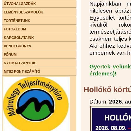
Napjainkban m
ÚTVONALGAZDÁK
hitelesen ábráz
ÉLMÉNYBESZÁMOLÓK
Egyesület törté
TÖRTÉNETÜNK
kívülről ro
FOTÓALBUM
természetjárásr
KAPCSOLATAINK
csaknem teljes ké
Aki ehhez kedve
VENDÉGKÖNYV
embernek van h
FÓRUM
NYOMTATVÁNYOK
Gyertek velün
MTSZ PONT SZÁMÍTÓ
érdemes)!
Hollókő körtú
Dátum:
2026. a