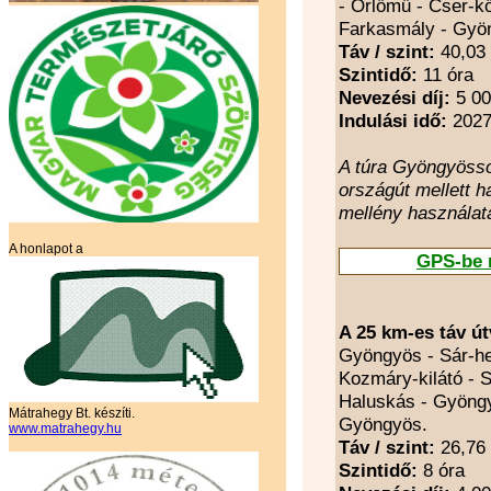
A honlapot a
Mátrahegy Bt. készíti.
www.matrahegy.hu