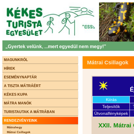
„Gyertek velünk, ...mert egyedül nem megy!”
MAGUNKRÓL
Mátrai Csillagok
HÍREK
ESEMÉNYNAPTÁR
A TISZTA MÁTRÁÉRT
KÉKES KUPA
MÁTRA MANÓK
TURISTAUTAK A MÁTRÁBAN
RENDEZVÉNYEINK
Mátrahegy
Mátrai Csillagok