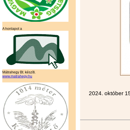
A honlapot a
Mátrahegy Bt. készíti.
www.matrahegy.hu
2024. október 1