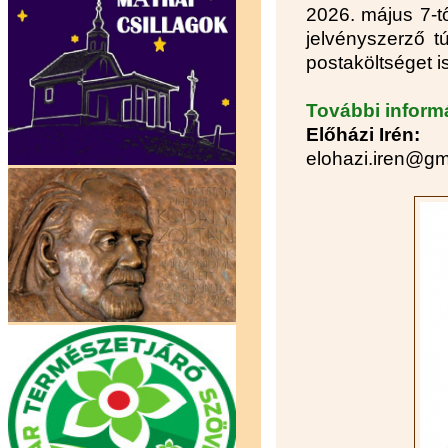
2026. május 7-tő
jelvényszerző tú
postaköltséget is
További inform
Előházi Irén:
elohazi.iren@gm