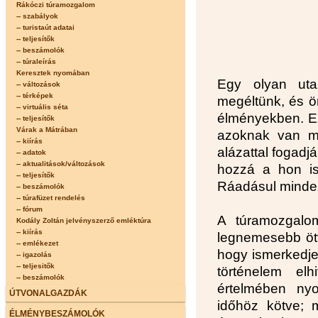
Rákóczi túramozgalom
-- szabályok
-- turistaút adatai
-- teljesítők
-- beszámolók
-- túraleírás
Keresztek nyomában
Egy olyan uta
-- változások
-- térképek
megéltünk, és ö
-- virtuális séta
élményekben. Ez
-- teljesítők
Várak a Mátrában
azoknak van mó
-- kiírás
alázattal fogadj
-- adatok
-- aktualitások/változások
hozzá a hon is
-- teljesítők
Ráadásul mindez
-- beszámolók
-- túrafüzet rendelés
-- fórum
A túramozgalo
Kodály Zoltán jelvényszerző emléktúra
-- kiírás
legnemesebb ötv
-- emlékezet
hogy ismerkedje
-- igazolás
-- teljesitők
történelem el
-- beszámolók
értelmében ny
ÚTVONALGAZDÁK
időhöz kötve; 
ÉLMÉNYBESZÁMOLÓK