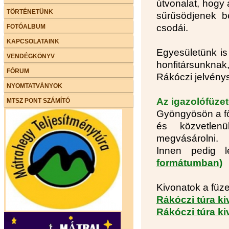
útvonalat, hogy 
TÖRTÉNETÜNK
sűrűsödjenek b
csodái.
FOTÓALBUM
KAPCSOLATAINK
Egyesületünk is
VENDÉGKÖNYV
honfitársunknak,
FÓRUM
Rákóczi jelvénys
NYOMTATVÁNYOK
Az igazolófüzet
MTSZ PONT SZÁMÍTÓ
Gyöngyösön a fő
és közvetlen
megvásárolni.
Innen pedig l
formátumban)
Kivonatok a füze
Rákóczi túra ki
Rákóczi túra ki