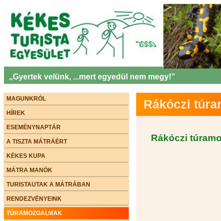
„Gyertek velünk, ...mert egyedül nem megy!”
MAGUNKRÓL
Rákóczi túr
HÍREK
ESEMÉNYNAPTÁR
Rákóczi túram
A TISZTA MÁTRÁÉRT
KÉKES KUPA
MÁTRA MANÓK
TURISTAUTAK A MÁTRÁBAN
RENDEZVÉNYEINK
TÚRAMOZGALMAK