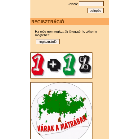
Jelszó:
REGISZTRÁCIÓ
Ha még nem regisztrált látogatónk, akkor itt
megteheti!