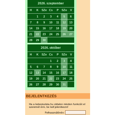
2026. szeptember
H
K
SZe
Cs
P
SZo
V
1
2
3
4
5
6
7
8
9
10
11
12
13
14
15
16
17
18
19
20
21
22
23
24
25
26
27
28
29
30
2026. október
H
K
SZe
Cs
P
SZo
V
1
2
3
4
5
6
7
8
9
10
11
12
13
14
15
16
17
18
19
20
21
22
23
24
25
26
27
28
29
30
31
BEJELENTKEZÉS
Ha a kekesturista.hu oldalon minden funkciót el
szeretnél érni, be kell jelentkezni!
Felhasználónév: