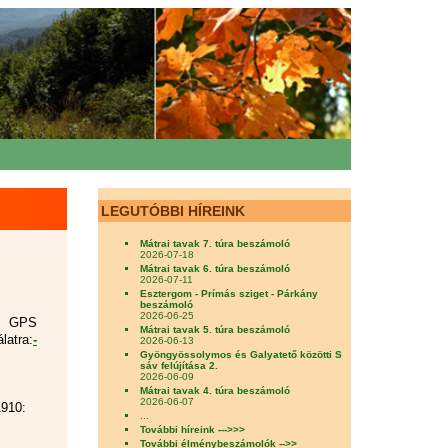
LEGUTÓBBI HÍREINK
Mátrai tavak 7. túra beszámoló
2026-07-18
Mátrai tavak 6. túra beszámoló
2026-07-11
Esztergom - Prímás sziget - Párkány
beszámoló
2026-06-25
in GPS
Mátrai tavak 5. túra beszámoló
latra:
-
2026-06-13
Gyöngyössolymos és Galyatető közötti S
sáv felújítása 2.
2026-06-09
Mátrai tavak 4. túra beszámoló
2026-06-07
1910:
...
További híreink --->>>
További élménybeszámolók -->>