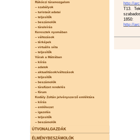
Rákóczi túramozgalom
http://a
-- szabályok
T13. Te
-- turistaút adatai
szabado
-- teljesítők
1850:
-- beszámolók
http://ar
-- túraleírás
Keresztek nyomában
-- változások
-- térképek
-- virtuális séta
-- teljesítők
Várak a Mátrában
-- kiírás
-- adatok
-- aktualitások/változások
-- teljesítők
-- beszámolók
-- túrafüzet rendelés
-- fórum
Kodály Zoltán jelvényszerző emléktúra
-- kiírás
-- emlékezet
-- igazolás
-- teljesitők
-- beszámolók
ÚTVONALGAZDÁK
ÉLMÉNYBESZÁMOLÓK