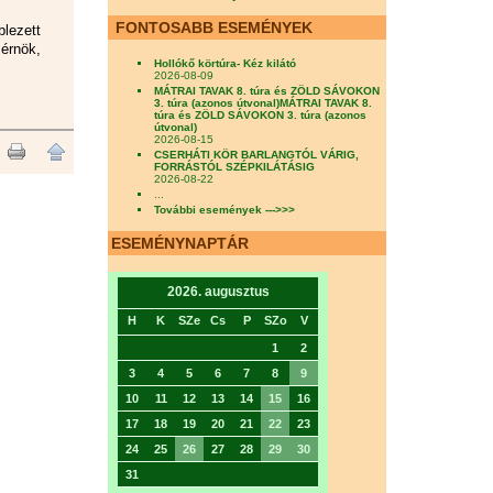
FONTOSABB ESEMÉNYEK
lezett
érnök,
Hollókő körtúra- Kéz kilátó
2026-08-09
MÁTRAI TAVAK 8. túra és ZÖLD SÁVOKON
3. túra (azonos útvonal)MÁTRAI TAVAK 8.
túra és ZÖLD SÁVOKON 3. túra (azonos
útvonal)
2026-08-15
CSERHÁTI KÖR BARLANGTÓL VÁRIG,
FORRÁSTÓL SZÉPKILÁTÁSIG
2026-08-22
...
További események --->>>
ESEMÉNYNAPTÁR
2026. augusztus
H
K
SZe
Cs
P
SZo
V
1
2
3
4
5
6
7
8
9
10
11
12
13
14
15
16
17
18
19
20
21
22
23
24
25
26
27
28
29
30
31