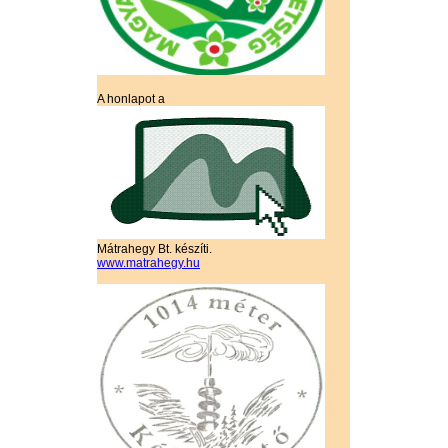
A honlapot a
Mátrahegy Bt. készíti.
www.matrahegy.hu