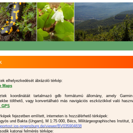
k
tek elhelyezkedését ábrázoló térkép:
e Maps
ztek koordinátáit tartalmazó gdb formátumú állomány, amely Garm
ekbe tölthető, vagy konvertálható más navigációs eszközökkel való haszná
n GPS
képek fejezetben említett, interneten is hozzáférhető térképek:
gyös und Bakta (Ungarn), M 1:75 000, Bécs, Militärgeographisches Institut, 
eoportost.ios-regensburg.de/viewer/BV035904838
sodik katonai felmérés térképe: