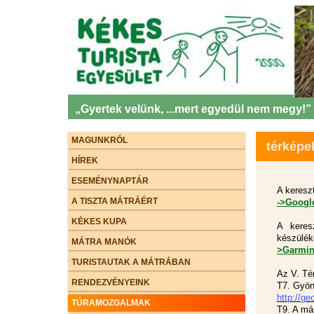
„Gyertek velünk, ...mert egyedül nem megy!”
MAGUNKRÓL
térképe
HÍREK
ESEMÉNYNAPTÁR
A keresz
A TISZTA MÁTRÁÉRT
->Googl
KÉKES KUPA
A keres
készülék
MÁTRA MANÓK
>Garmi
TURISTAUTAK A MÁTRÁBAN
Az V. Tér
RENDEZVÉNYEINK
T7. Gyön
http://g
TÚRAMOZGALMAK
T9. A má