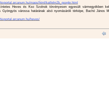
rchivportal.arcanum.hu/maps/html/katfelm2b_google.html
kíntetes Heves és Kso Szolnok törvényesen egyesült vármegyékben keb
s Gyöngyös várossa határának alsó nyomásáróli térképe, Bachó János M
chivportal.arcanum.hu/heves/