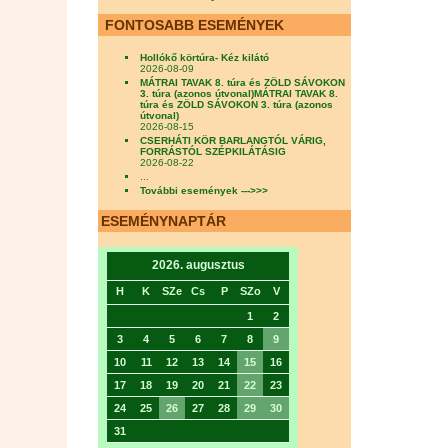
FONTOSABB ESEMÉNYEK
Hollókő körtúra- Kéz kilátó
2026-08-09
MÁTRAI TAVAK 8. túra és ZÖLD SÁVOKON
3. túra (azonos útvonal)MÁTRAI TAVAK 8.
túra és ZÖLD SÁVOKON 3. túra (azonos
útvonal)
2026-08-15
CSERHÁTI KÖR BARLANGTÓL VÁRIG,
FORRÁSTÓL SZÉPKILÁTÁSIG
2026-08-22
...
További események --->>>
ESEMÉNYNAPTÁR
2026. augusztus
H
K
SZe
Cs
P
SZo
V
1
2
3
4
5
6
7
8
9
10
11
12
13
14
15
16
17
18
19
20
21
22
23
24
25
26
27
28
29
30
31