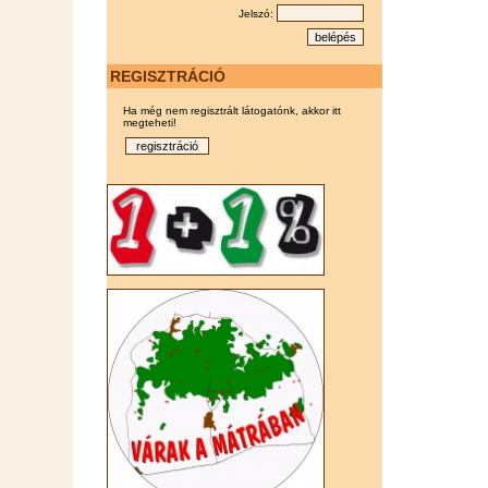
Jelszó:
REGISZTRÁCIÓ
Ha még nem regisztrált látogatónk, akkor itt
megteheti!