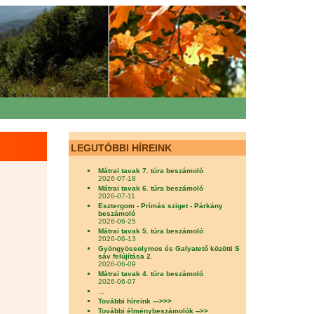
LEGUTÓBBI HÍREINK
Mátrai tavak 7. túra beszámoló
2026-07-18
Mátrai tavak 6. túra beszámoló
2026-07-11
Esztergom - Prímás sziget - Párkány
beszámoló
2026-06-25
Mátrai tavak 5. túra beszámoló
2026-06-13
Gyöngyössolymos és Galyatető közötti S
sáv felújítása 2.
2026-06-09
Mátrai tavak 4. túra beszámoló
2026-06-07
...
További híreink --->>>
További élménybeszámolók -->>