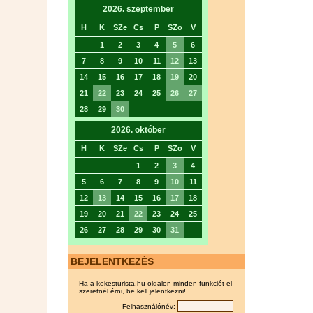
2026. szeptember
H
K
SZe
Cs
P
SZo
V
1
2
3
4
5
6
7
8
9
10
11
12
13
14
15
16
17
18
19
20
21
22
23
24
25
26
27
28
29
30
2026. október
H
K
SZe
Cs
P
SZo
V
1
2
3
4
5
6
7
8
9
10
11
12
13
14
15
16
17
18
19
20
21
22
23
24
25
26
27
28
29
30
31
BEJELENTKEZÉS
Ha a kekesturista.hu oldalon minden funkciót el
szeretnél érni, be kell jelentkezni!
Felhasználónév: