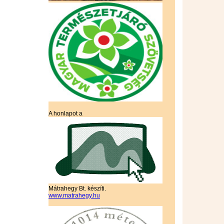
A honlapot a
Mátrahegy Bt. készíti.
www.matrahegy.hu