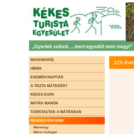
„Gyertek velünk, ...mert egyedül nem megy!”
MAGUNKRÓL
125 éve
HÍREK
ESEMÉNYNAPTÁR
A TISZTA MÁTRÁÉRT
KÉKES KUPA
MÁTRA MANÓK
TURISTAUTAK A MÁTRÁBAN
RENDEZVÉNYEINK
Mátrahegy
Mátrai Csillagok