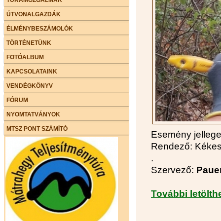
ÚTVONALGAZDÁK
ÉLMÉNYBESZÁMOLÓK
TÖRTÉNETÜNK
FOTÓALBUM
KAPCSOLATAINK
VENDÉGKÖNYV
FÓRUM
NYOMTATVÁNYOK
MTSZ PONT SZÁMÍTÓ
Esemény jelleg
Rendező: Kékes 
.
Szervező:
Pauer
További letölth