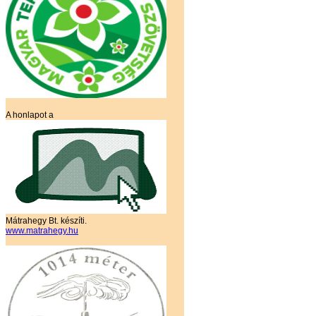
A honlapot a
Mátrahegy Bt. készíti.
www.matrahegy.hu