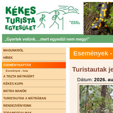
„Gyertek velünk, ...mert egyedül nem megy!”
MAGUNKRÓL
Események - 
HÍREK
ESEMÉNYNAPTÁR
Turistautak j
Események - lista
A TISZTA MÁTRÁÉRT
Dátum:
2026. a
KÉKES KUPA
MÁTRA MANÓK
TURISTAUTAK A MÁTRÁBAN
RENDEZVÉNYEINK
TÚRAMOZGALMAK