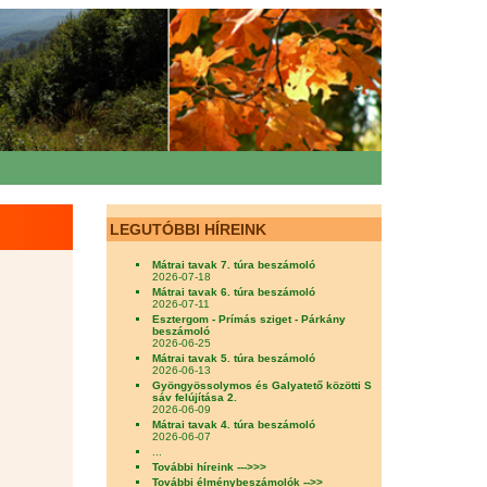
LEGUTÓBBI HÍREINK
Mátrai tavak 7. túra beszámoló
2026-07-18
Mátrai tavak 6. túra beszámoló
2026-07-11
Esztergom - Prímás sziget - Párkány
beszámoló
2026-06-25
Mátrai tavak 5. túra beszámoló
2026-06-13
Gyöngyössolymos és Galyatető közötti S
sáv felújítása 2.
2026-06-09
Mátrai tavak 4. túra beszámoló
2026-06-07
...
További híreink --->>>
További élménybeszámolók -->>