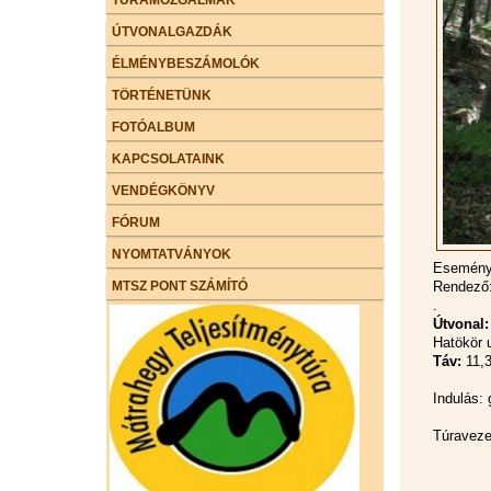
ÚTVONALGAZDÁK
ÉLMÉNYBESZÁMOLÓK
TÖRTÉNETÜNK
FOTÓALBUM
KAPCSOLATAINK
VENDÉGKÖNYV
FÓRUM
NYOMTATVÁNYOK
Esemény 
MTSZ PONT SZÁMÍTÓ
Rendező:
.
Útvonal:
Hatökör 
Táv:
11,3
Indulás:
Túravez