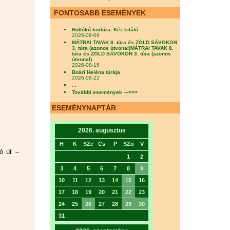
FONTOSABB ESEMÉNYEK
Hollókő körtúra- Kéz kilátó
2026-08-09
MÁTRAI TAVAK 8. túra és ZÖLD SÁVOKON
3. túra (azonos útvonal)MÁTRAI TAVAK 8.
túra és ZÖLD SÁVOKON 3. túra (azonos
útvonal)
2026-08-15
Boári Heléna túrája
2026-08-22
...
További események --->>>
ESEMÉNYNAPTÁR
2026. augusztus
H
K
SZe
Cs
P
SZo
V
ó út –
1
2
3
4
5
6
7
8
9
10
11
12
13
14
15
16
17
18
19
20
21
22
23
24
25
26
27
28
29
30
31