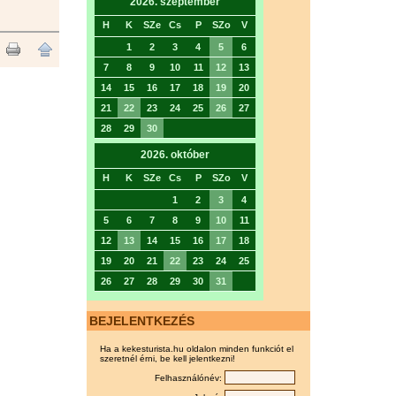
2026. szeptember
H
K
SZe
Cs
P
SZo
V
1
2
3
4
5
6
7
8
9
10
11
12
13
14
15
16
17
18
19
20
21
22
23
24
25
26
27
28
29
30
2026. október
H
K
SZe
Cs
P
SZo
V
1
2
3
4
5
6
7
8
9
10
11
12
13
14
15
16
17
18
19
20
21
22
23
24
25
26
27
28
29
30
31
BEJELENTKEZÉS
Ha a kekesturista.hu oldalon minden funkciót el
szeretnél érni, be kell jelentkezni!
Felhasználónév: