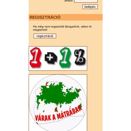
Jelszó:
REGISZTRÁCIÓ
Ha még nem regisztrált látogatónk, akkor itt
megteheti!