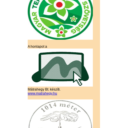
A honlapot a
Mátrahegy Bt. készíti.
www.matrahegy.hu