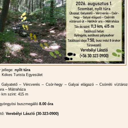
jellege:
nyílt túra
 Kékes Turista Egyesület
Galyatető – Vércverés – Csór-hegy – Galyai elágazó – Csórréti víztároz
ura – Mátraháza
 km szint: 415 m
 gyöngyösi buszmegálló
8.00 óra
ető:
Verebélyi László (30-323-0900)