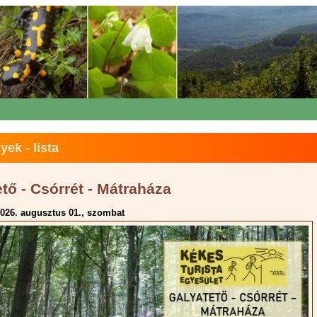
ek - lista
tő - Csórrét - Mátraháza
026. augusztus 01., szombat