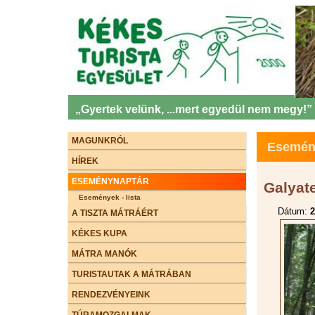
„Gyertek velünk, ...mert egyedül nem megy!”
MAGUNKRÓL
Esemény
HÍREK
ESEMÉNYNAPTÁR
Galyate
Események - lista
Dátum:
2
A TISZTA MÁTRÁÉRT
KÉKES KUPA
MÁTRA MANÓK
TURISTAUTAK A MÁTRÁBAN
RENDEZVÉNYEINK
TÚRAMOZGALMAK