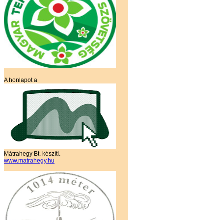
A honlapot a
Mátrahegy Bt. készíti.
www.matrahegy.hu