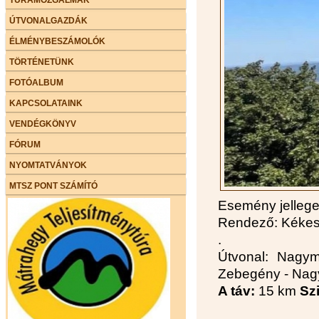
ÚTVONALGAZDÁK
ÉLMÉNYBESZÁMOLÓK
TÖRTÉNETÜNK
FOTÓALBUM
KAPCSOLATAINK
VENDÉGKÖNYV
FÓRUM
NYOMTATVÁNYOK
MTSZ PONT SZÁMÍTÓ
Esemény jelleg
Rendező: Kékes 
.
Útvonal: Nagym
Zebegény - Na
A táv:
15 km
Szi