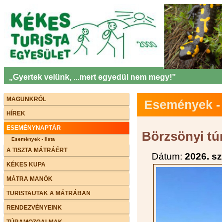
„Gyertek velünk, ...mert egyedül nem megy!”
MAGUNKRÓL
Események - 
HÍREK
ESEMÉNYNAPTÁR
Börzsönyi tú
Események - lista
A TISZTA MÁTRÁÉRT
Dátum:
2026. s
KÉKES KUPA
MÁTRA MANÓK
TURISTAUTAK A MÁTRÁBAN
RENDEZVÉNYEINK
TÚRAMOZGALMAK