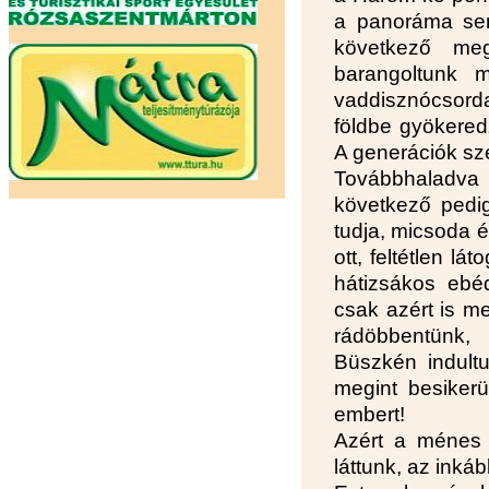
a panoráma sem
következő meg
barangoltunk 
vaddisznócsorda
földbe gyökeredz
A generációk szé
Továbbhaladva m
következő pedig 
tudja, micsoda é
ott, feltétlen l
hátizsákos ebé
csak azért is m
rádöbbentünk,
Büszkén indultu
megint besikerü
embert!
Azért a ménes 
láttunk, az inkáb