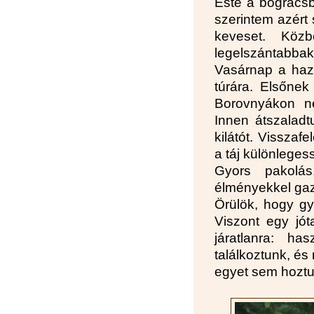
Este a bográcsb
szerintem azért 
keveset. Köz
legelszántabbak
Vasárnap a haz
túrára. Elsőnek
Borovnyákon né
Innen átszaladt
kilátót. Vissza
a táj különleges
Gyors pakolás
élményekkel gaz
Örülök, hogy gy
Viszont egy jót
járatlanra: ha
találkoztunk, és
egyet sem hoztu