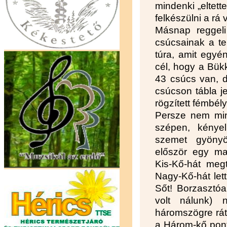
mindenki „eltett
felkészülni a rá 
Másnap reggel
csúcsainak a tel
túra, amit egyén
cél, hogy a Bü
43 csúcs van, d
csúcson tábla je
rögzített fémbély
Persze nem mind
szépen, kénye
szemet gyönyö
először egy ma
Kis-Kő-hát meg
Nagy-Kő-hát lett
Sőt! Borzasztóa
volt nálunk) 
háromszögre rát
a Három-kő pont