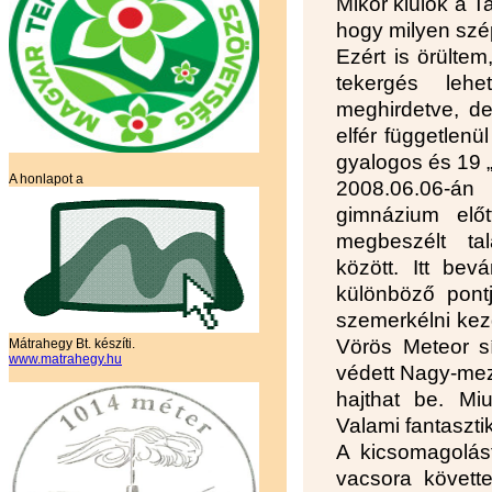
Mikor kiülök a 
hogy milyen sz
Ezért is örülte
tekergés lehe
meghirdetve, de
elfér függetlenü
gyalogos és 19 „
A honlapot a
2008.06.06-án
gimnázium elő
megbeszélt ta
között. Itt bev
különböző pontj
szemerkélni kezd
Vörös Meteor sí
Mátrahegy Bt. készíti.
www.matrahegy.hu
védett Nagy-mez
hajthat be. Mi
Valami fantaszti
A kicsomagolás
vacsora követte