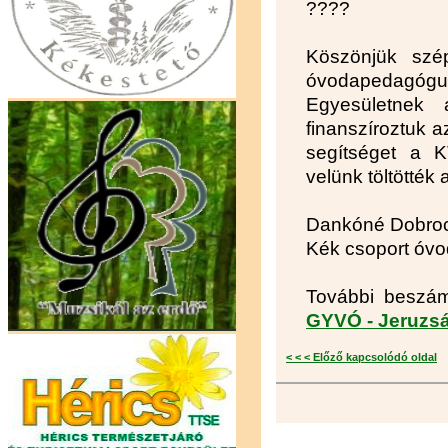
????
Köszönjük szé
óvodapedagóg
Egyesületnek 
finanszíroztuk a
segítséget a K
velünk töltötték 
Dankóné Dobrocs
Kék csoport óv
További beszám
GYVÓ - Jeruzsá
< < < Előző kapcsolódó oldal