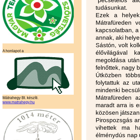
"pecsételős" ál
tudásunkat.
Ezek a helyek
Mátrafüreden vo
kapcsolatban, a 
annak, aki helye
Sástón, volt kol
A honlapot a
élővilágával k
megoldása után,
felnőttek, nagy 
Útközben többs
folytattuk az u
mindenki becsület
Mátrafüreden a
Mátrahegy Bt. készíti.
www.matrahegy.hu
maradt arra is e
közösen játszana
Pirospozsgás arc
vihettek ma h
élménydús nap ut