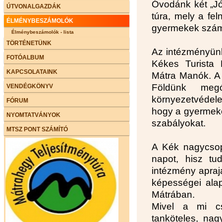
Óvodánk két „Jó
ÚTVONALGAZDÁK
túra, mely a fel
ÉLMÉNYBESZÁMOLÓK
gyermekek szám
Élménybeszámolók - lista
TÖRTÉNETÜNK
Az intézményünk
FOTÓALBUM
Kékes Turista E
KAPCSOLATAINK
Mátra Manók. A t
Földünk meg
VENDÉGKÖNYV
környezetvédel
FÓRUM
hogy a gyermekei
NYOMTATVÁNYOK
szabályokat.
MTSZ PONT SZÁMÍTÓ
A Kék nagycsop
napot, hisz t
intézmény apraj
képességei alap
Mátrában.
Mivel a mi cs
tanköteles, nag