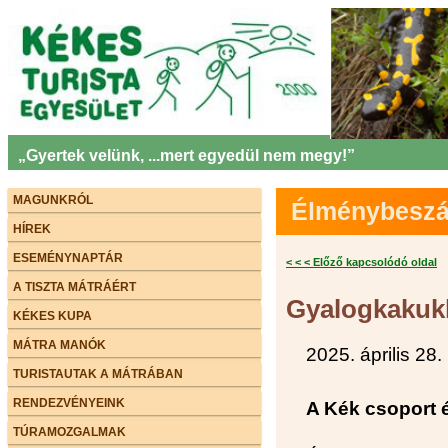
„Gyertek velünk, ...mert egyedül nem megy!”
MAGUNKRÓL
Élménybeszám
HÍREK
ESEMÉNYNAPTÁR
< < < Előző kapcsolódó oldal
A TISZTA MÁTRÁÉRT
Gyalogkakukk
KÉKES KUPA
MÁTRA MANÓK
2025. április 28.
TURISTAUTAK A MÁTRÁBAN
RENDEZVÉNYEINK
A Kék csoport 
TÚRAMOZGALMAK