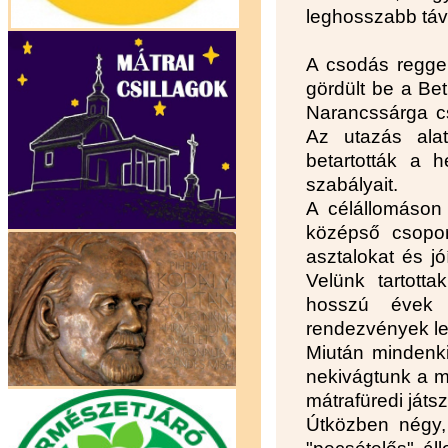
leghosszabb táv
A csodás reggel
gördült be a Be
Narancssárga cs
Az utazás alat
betartották a h
szabályait.
A célállomáson 
középső csopor
asztalokat és jó
Velünk tartotta
hosszú évek 
rendezvények le
Miután mindenki 
nekivágtunk a mi
mátrafüredi játsz
Útközben négy,