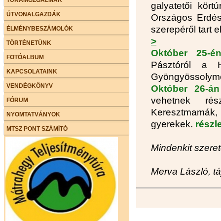
galyatetői kört
ÚTVONALGAZDÁK
Országos Erdész
szerepéről tart 
ÉLMÉNYBESZÁMOLÓK
>
TÖRTÉNETÜNK
Október 25-é
FOTÓALBUM
Pásztóról a H
KAPCSOLATAINK
Gyöngyössolymos
VENDÉGKÖNYV
Október 26-án
vehetnek ré
FÓRUM
Keresztmamák, (
NYOMTATVÁNYOK
gyerekek.
részle
MTSZ PONT SZÁMÍTÓ
Mindenkit szeret
Merva László, tá