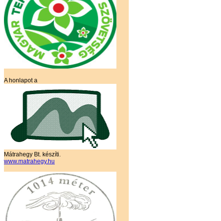
A honlapot a
Mátrahegy Bt. készíti.
www.matrahegy.hu