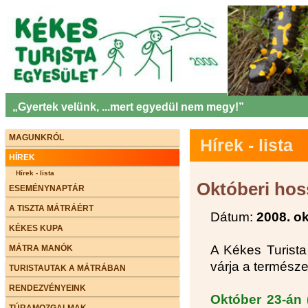
„Gyertek velünk, ...mert egyedül nem megy!”
MAGUNKRÓL
Hírek - lista
HÍREK
Hírek - lista
Októberi hos
ESEMÉNYNAPTÁR
A TISZTA MÁTRÁÉRT
Dátum:
2008. ok
KÉKES KUPA
A Kékes Turista
MÁTRA MANÓK
várja a természe
TURISTAUTAK A MÁTRÁBAN
RENDEZVÉNYEINK
Október 23-án 
TÚRAMOZGALMAK