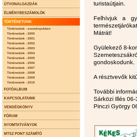
turistaútjain.
ÚTVONALGAZDÁK
ÉLMÉNYBESZÁMOLÓK
Felhívjuk a gy
TÖRTÉNETÜNK
természetjárókat
Történetünk - eseményekben
Mátrát!
Történetünk - 2000
Történetünk - 2001
Történetünk - 2002
Gyülekező 8-ko
Történetünk - 2003
Történetünk - 2004
Szemeteszsákról
Történetünk - 2005
gondoskodunk.
Történetünk - 2006
Történetünk - 2007
Történetünk - 2008
A résztvevők kitű
Történetünk - 2009
Történetünk - 2010
FOTÓALBUM
További informác
Sárközi Illés 06
KAPCSOLATAINK
Pinczi György 0
VENDÉGKÖNYV
FÓRUM
NYOMTATVÁNYOK
MTSZ PONT SZÁMÍTÓ