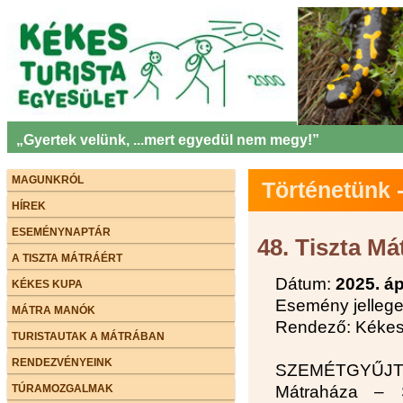
„Gyertek velünk, ...mert egyedül nem megy!”
MAGUNKRÓL
Történetünk
HÍREK
ESEMÉNYNAPTÁR
48. Tiszta Má
A TISZTA MÁTRÁÉRT
Dátum:
2025. áp
KÉKES KUPA
Esemény jellege
MÁTRA MANÓK
Rendező: Kékes 
TURISTAUTAK A MÁTRÁBAN
RENDEZVÉNYEINK
SZEMÉTGYŰJT
TÚRAMOZGALMAK
Mátraháza – S