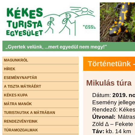
„Gyertek velünk, ...mert egyedül nem megy!”
MAGUNKRÓL
Történetünk
HÍREK
ESEMÉNYNAPTÁR
Mikulás túra
A TISZTA MÁTRÁÉRT
Dátum:
2019. n
KÉKES KUPA
Esemény jellege:
MÁTRA MANÓK
Rendező: Kékes 
TURISTAUTAK A MÁTRÁBAN
Útvonal:
Mátras
RENDEZVÉNYEINK
Zöld ∆ – Fekete
TÚRAMOZGALMAK
Táv:
kb. 14 km