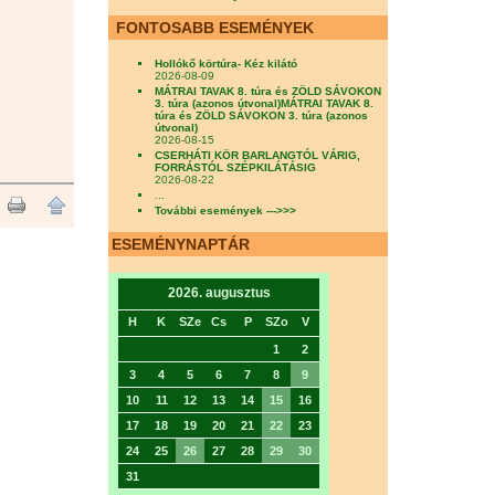
FONTOSABB ESEMÉNYEK
Hollókő körtúra- Kéz kilátó
2026-08-09
MÁTRAI TAVAK 8. túra és ZÖLD SÁVOKON
3. túra (azonos útvonal)MÁTRAI TAVAK 8.
túra és ZÖLD SÁVOKON 3. túra (azonos
útvonal)
2026-08-15
CSERHÁTI KÖR BARLANGTÓL VÁRIG,
FORRÁSTÓL SZÉPKILÁTÁSIG
2026-08-22
...
További események --->>>
ESEMÉNYNAPTÁR
2026. augusztus
H
K
SZe
Cs
P
SZo
V
1
2
3
4
5
6
7
8
9
10
11
12
13
14
15
16
17
18
19
20
21
22
23
24
25
26
27
28
29
30
31