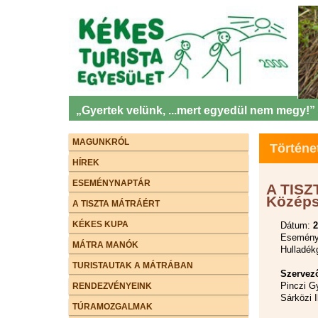
„Gyertek velünk, ...mert egyedül nem megy!”
MAGUNKRÓL
Történe
HÍREK
ESEMÉNYNAPTÁR
A TISZ
Középs
A TISZTA MÁTRÁÉRT
KÉKES KUPA
Dátum:
2
Esemény 
MÁTRA MANÓK
Hulladék
TURISTAUTAK A MÁTRÁBAN
Szervez
Pinczi G
RENDEZVÉNYEINK
Sárközi I
TÚRAMOZGALMAK