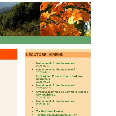
LEGUTÓBBI HÍREINK
Mátrai tavak 7. túra beszámoló
2026-07-18
Mátrai tavak 6. túra beszámoló
2026-07-11
Esztergom - Prímás sziget - Párkány
beszámoló
2026-06-25
Mátrai tavak 5. túra beszámoló
2026-06-13
Gyöngyössolymos és Galyatető közötti S
sáv felújítása 2.
2026-06-09
Mátrai tavak 4. túra beszámoló
2026-06-07
...
További híreink --->>>
További élménybeszámolók -->>