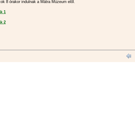
ok 8 órakor indulnak a Mátra Múzeum elől.
k 1
k 2