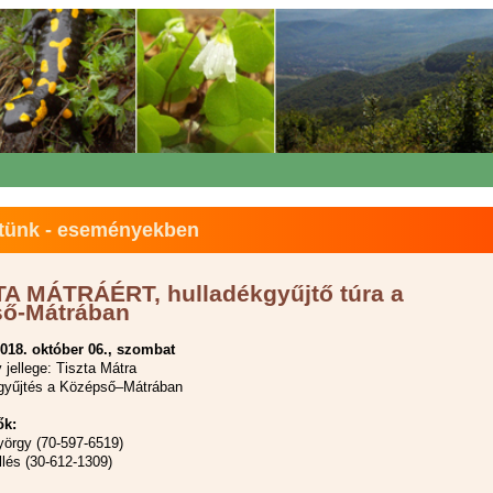
tünk - eseményekben
TA MÁTRÁÉRT, hulladékgyűjtő túra a
ő-Mátrában
018. október 06., szombat
jellege: Tiszta Mátra
gyűjtés a Középső–Mátrában
ők:
yörgy (70-597-6519)
llés (30-612-1309)