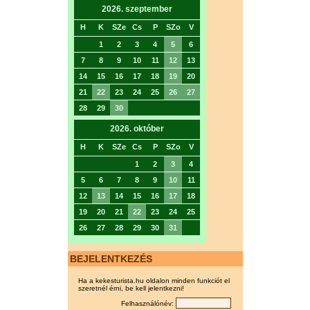
2026. szeptember
H
K
SZe
Cs
P
SZo
V
1
2
3
4
5
6
7
8
9
10
11
12
13
14
15
16
17
18
19
20
21
22
23
24
25
26
27
28
29
30
2026. október
H
K
SZe
Cs
P
SZo
V
1
2
3
4
5
6
7
8
9
10
11
12
13
14
15
16
17
18
19
20
21
22
23
24
25
26
27
28
29
30
31
BEJELENTKEZÉS
Ha a kekesturista.hu oldalon minden funkciót el
szeretnél érni, be kell jelentkezni!
Felhasználónév: