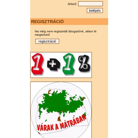
Jelszó:
REGISZTRÁCIÓ
Ha még nem regisztrált látogatónk, akkor itt
megteheti!