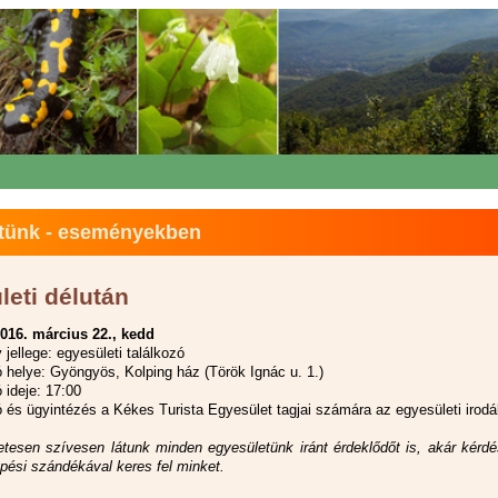
tünk - eseményekben
leti délután
016. március 22., kedd
jellege: egyesületi találkozó
ó helye: Gyöngyös, Kolping ház (Török Ignác u. 1.)
 ideje: 17:00
ó és ügyintézés a Kékes Turista Egyesület tagjai számára az egyesületi irod
tesen szívesen látunk minden egyesületünk iránt érdeklődőt is, akár kérdé
épési szándékával keres fel minket.