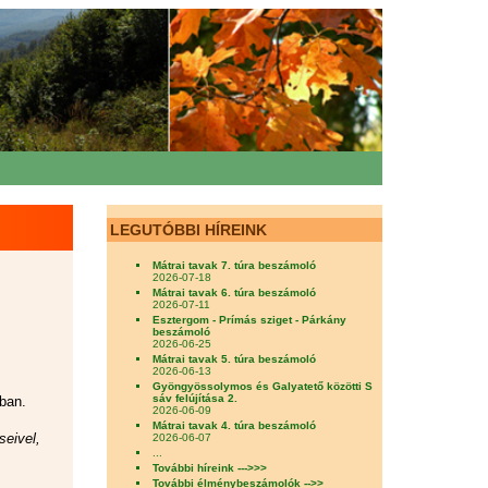
LEGUTÓBBI HÍREINK
Mátrai tavak 7. túra beszámoló
2026-07-18
Mátrai tavak 6. túra beszámoló
2026-07-11
Esztergom - Prímás sziget - Párkány
beszámoló
2026-06-25
Mátrai tavak 5. túra beszámoló
2026-06-13
Gyöngyössolymos és Galyatető közötti S
sáv felújítása 2.
ában.
2026-06-09
Mátrai tavak 4. túra beszámoló
seivel,
2026-06-07
...
További híreink --->>>
További élménybeszámolók -->>