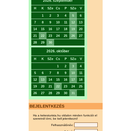
2026. szeptember
H
K
SZe
Cs
P
SZo
V
1
2
3
4
5
6
7
8
9
10
11
12
13
14
15
16
17
18
19
20
21
22
23
24
25
26
27
28
29
30
2026. október
H
K
SZe
Cs
P
SZo
V
1
2
3
4
5
6
7
8
9
10
11
12
13
14
15
16
17
18
19
20
21
22
23
24
25
26
27
28
29
30
31
BEJELENTKEZÉS
Ha a kekesturista.hu oldalon minden funkciót el
szeretnél érni, be kell jelentkezni!
Felhasználónév: