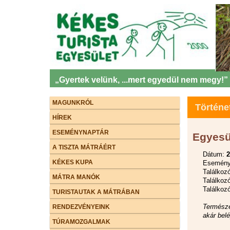
„Gyertek velünk, ...mert egyedül nem megy!”
MAGUNKRÓL
Történe
HÍREK
ESEMÉNYNAPTÁR
Egyesü
A TISZTA MÁTRÁÉRT
Dátum:
2
KÉKES KUPA
Esemény 
Találkoz
MÁTRA MANÓK
Találkozó
Találkoz
TURISTAUTAK A MÁTRÁBAN
Természe
RENDEZVÉNYEINK
akár bel
TÚRAMOZGALMAK