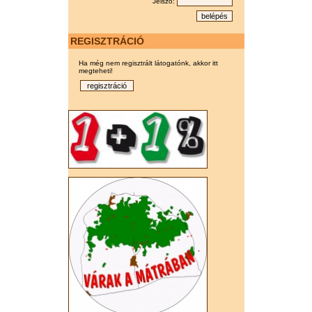
Jelszó:
REGISZTRÁCIÓ
Ha még nem regisztrált látogatónk, akkor itt
megteheti!