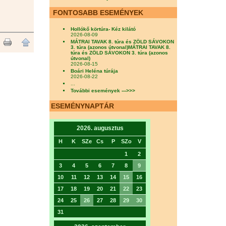
FONTOSABB ESEMÉNYEK
Hollókő körtúra- Kéz kilátó
2026-08-09
MÁTRAI TAVAK 8. túra és ZÖLD SÁVOKON
3. túra (azonos útvonal)MÁTRAI TAVAK 8.
túra és ZÖLD SÁVOKON 3. túra (azonos
útvonal)
2026-08-15
Boári Heléna túrája
2026-08-22
...
További események --->>>
ESEMÉNYNAPTÁR
2026. augusztus
H
K
SZe
Cs
P
SZo
V
1
2
3
4
5
6
7
8
9
10
11
12
13
14
15
16
17
18
19
20
21
22
23
24
25
26
27
28
29
30
31