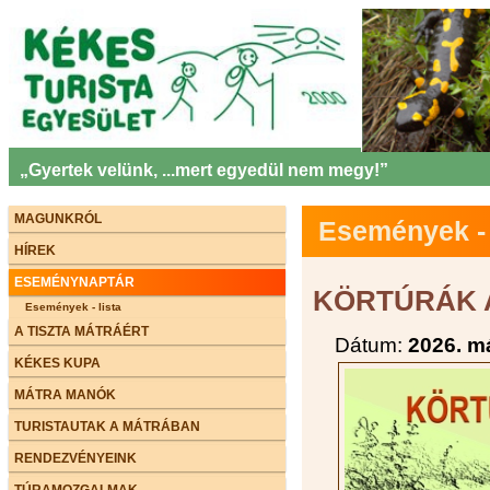
„Gyertek velünk, ...mert egyedül nem megy!”
MAGUNKRÓL
Események - 
HÍREK
ESEMÉNYNAPTÁR
KÖRTÚRÁK A
Események - lista
A TISZTA MÁTRÁÉRT
Dátum:
2026. m
KÉKES KUPA
MÁTRA MANÓK
TURISTAUTAK A MÁTRÁBAN
RENDEZVÉNYEINK
TÚRAMOZGALMAK