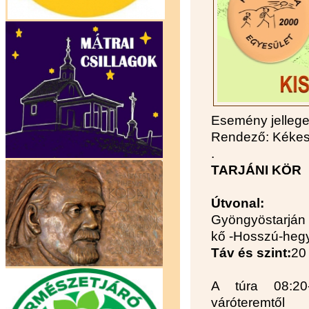
Esemény jelleg
Rendező: Kékes 
.
TARJÁNI KÖR
Útvonal:
Gyöngyöstarján -
kő -Hosszú-heg
Táv és szint:
20
A túra 08:20
váróteremtől