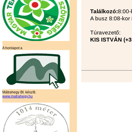
Találkozó:
8:00-
A busz 8:08-kor 
Túravezető:
KIS ISTVÁN (+3
A honlapot a
Mátrahegy Bt. készíti.
www.matrahegy.hu