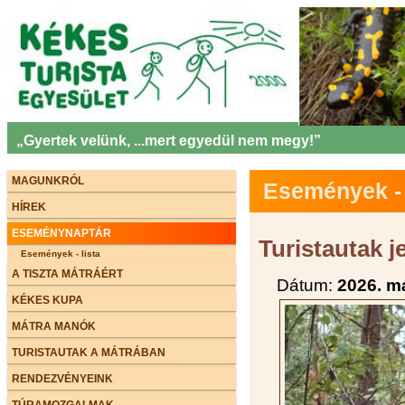
„Gyertek velünk, ...mert egyedül nem megy!”
MAGUNKRÓL
Események - 
HÍREK
ESEMÉNYNAPTÁR
Turistautak j
Események - lista
A TISZTA MÁTRÁÉRT
Dátum:
2026. má
KÉKES KUPA
MÁTRA MANÓK
TURISTAUTAK A MÁTRÁBAN
RENDEZVÉNYEINK
TÚRAMOZGALMAK