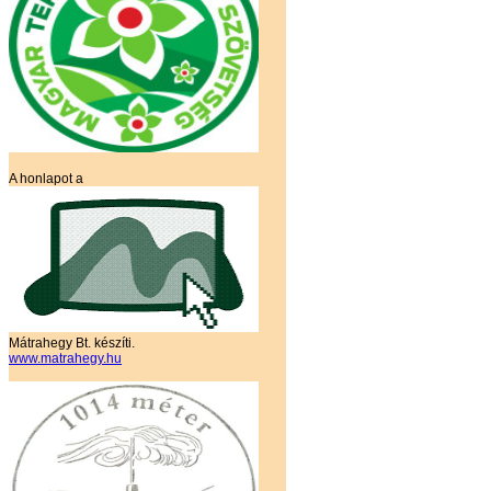
A honlapot a
Mátrahegy Bt. készíti.
www.matrahegy.hu