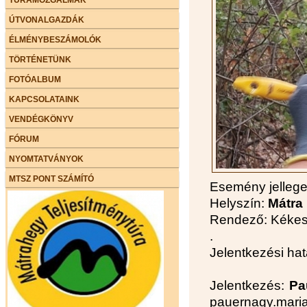
ÚTVONALGAZDÁK
ÉLMÉNYBESZÁMOLÓK
TÖRTÉNETÜNK
FOTÓALBUM
KAPCSOLATAINK
VENDÉGKÖNYV
FÓRUM
NYOMTATVÁNYOK
MTSZ PONT SZÁMÍTÓ
Esemény jelleg
Helyszín:
Mátra
Rendező: Kékes 
.
Jelentkezési hat
Jelentkezés:
Pa
pauernagy.mari