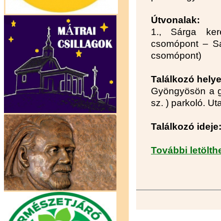
Útvonalak:
1., Sárga ker
csomópont – Sá
csomópont)
Találkozó helye
Gyöngyösön a gi
sz. ) parkoló. U
Találkozó ideje
További letölth