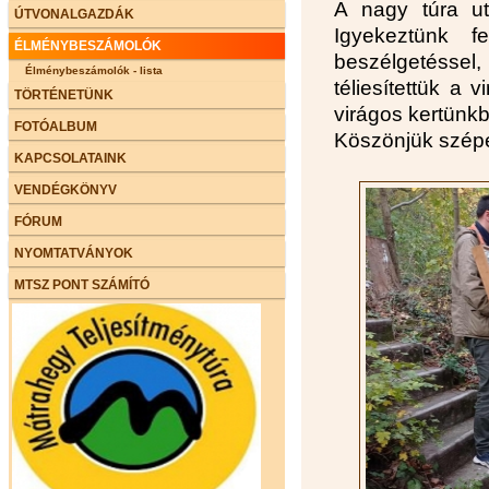
A nagy túra utá
ÚTVONALGAZDÁK
Igyekeztünk f
ÉLMÉNYBESZÁMOLÓK
beszélgetéssel,
Élménybeszámolók - lista
téliesítettük a 
TÖRTÉNETÜNK
virágos kertünk
FOTÓALBUM
Köszönjük szépe
KAPCSOLATAINK
VENDÉGKÖNYV
FÓRUM
NYOMTATVÁNYOK
MTSZ PONT SZÁMÍTÓ