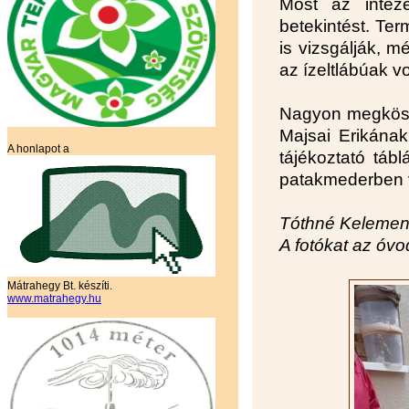
Most az intéz
betekintést. Ter
is vizsgálják, 
az ízeltlábúak v
Nagyon megkösz
Majsai Erikának
A honlapot a
tájékoztató táb
patakmederben v
Tóthné Kelemen
A fotókat az óvo
Mátrahegy Bt. készíti.
www.matrahegy.hu