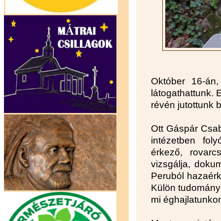
Október 16-án,
látogathattunk.
révén jutottunk 
Ott Gáspár Csab
intézetben fol
érkező, rovarcs
vizsgálja, doku
Peruból hazaérk
Külön tudományos
mi éghajlatunkon