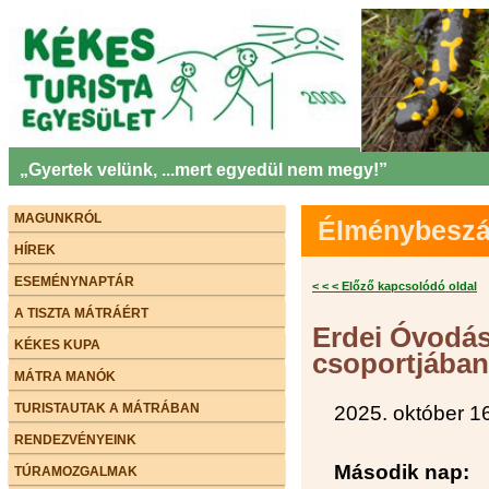
„Gyertek velünk, ...mert egyedül nem megy!”
MAGUNKRÓL
Élménybeszám
HÍREK
ESEMÉNYNAPTÁR
< < < Előző kapcsolódó oldal
A TISZTA MÁTRÁÉRT
Erdei Óvodás
KÉKES KUPA
csoportjában
MÁTRA MANÓK
TURISTAUTAK A MÁTRÁBAN
2025. október 1
RENDEZVÉNYEINK
Második nap:
TÚRAMOZGALMAK