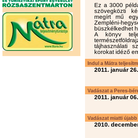
Ez a 3000 példá
szövegközti ké
megírt mű egy
Zempléni-hegys
büszkélkedhet h
A könyv telj
természetföldr
tájhasználati s
korokat idéző e
Indul a Mátra teljesí
2011. január 26
Vadászat a Peres-bér
2011. január 06
Vadászat miatti újabb
2010. december