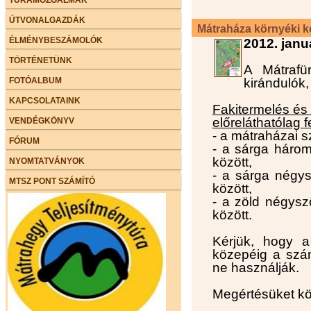
ÚTVONALGAZDÁK
Mátraháza környéki k
ÉLMÉNYBESZÁMOLÓK
2012. janu
TÖRTÉNETÜNK
A Mátrafü
FOTÓALBUM
kirándulók,
KAPCSOLATAINK
Fakitermelés és
előreláthatólag f
VENDÉGKÖNYV
- a mátraházai 
FÓRUM
- a sárga három
között,
NYOMTATVÁNYOK
- a sárga négys
MTSZ PONT SZÁMÍTÓ
között,
- a zöld négysz
között.
Kérjük, hogy a
közepéig a szán
ne használják.
Megértésüket k