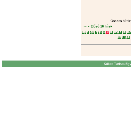
Összes hírek: 
<< < Előző 10 hírek
1
2
3
4
5
6
7
8
9
10
11
12
13
14
15
39
40
41
Kékes Turista Egy