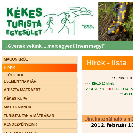
„Gyertek velünk, ...mert egyedül nem megy!”
MAGUNKRÓL
Hírek - lista
HÍREK
Hírek - lista
Összes hírek: 
ESEMÉNYNAPTÁR
<< < Előző 10 hírek
1
2
3
4
5
6
7
8
9
10
11
12
13
14
15
A TISZTA MÁTRÁÉRT
39
40
41
KÉKES KUPA
MÁTRA MANÓK
TURISTAUTAK A MÁTRÁBAN
Újra használható a m
2012. február 1
RENDEZVÉNYEINK
TÚRAMOZGALMAK