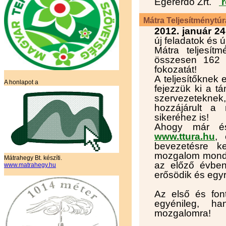
Egererdő Zrt.
r
Mátra Teljesítménytú
2012. január 24
új feladatok és 
Mátra teljesít
összesen 162 f
fokozatát!
A teljesítőknek
A honlapot a
fejezzük ki a t
szervezeteknek,
hozzájárult a
sikeréhez is!
Ahogy már ész
www.ttura.hu
, 
bevezetésre k
mozgalom monda
Mátrahegy Bt. készíti.
az előző évben
www.matrahegy.hu
erősödik és egyr
Az első és fon
egyénileg, h
mozgalomra!