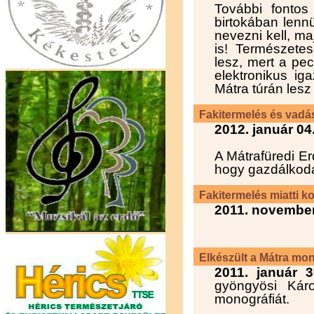
További fontos
birtokában lenn
nevezni kell, maj
is! Természete
lesz, mert a pec
elektronikus ig
Mátra túrán les
Fakitermelés és vadás
2012. január 04
A Mátrafüredi Er
hogy gazdálkodás
Fakitermelés miatti k
2011. november
Elkészült a Mátra mon
2011. január 3
gyöngyösi Kár
monográfiát.