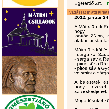
Egererdő Zrt.
r
Vadászat miatti turist
2012. január 24
A Mátrafüredi Er
hogy
január 26-án, c
alábbi turistauta
Mátrafüredről ész
- sárga kör Sástó
- sárga sáv a Re
- piros kör a Rák
- piros sáv a Gy
valamint a sárga
A balesetek és 
hogy ezeket 
szíveskedjenek e
Megértésüket k