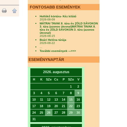
FONTOSABB ESEMÉNYEK
Hollókő körtúra- Kéz kilátó
2026-08-09
MÁTRAI TAVAK 8. túra és ZÖLD SÁVOKON
3. túra (azonos útvonal)MÁTRAI TAVAK 8.
túra és ZÖLD SÁVOKON 3. túra (azonos
útvonal)
2026-08-15
Boári Heléna túrája
2026-08-22
...
További események --->>>
ESEMÉNYNAPTÁR
2026. augusztus
H
K
SZe
Cs
P
SZo
V
1
2
3
4
5
6
7
8
9
10
11
12
13
14
15
16
17
18
19
20
21
22
23
24
25
26
27
28
29
30
31