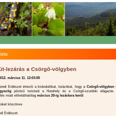
ista
aút-lezárás a Csörgő-völgyben
012. március 11. 12:03:00
üredi Erdészet értesíti a kirándulókat, túrázókat, hogy a
Csörgő-völgyben
gyszög
jelzésű turistaút a Hutahely és a Csörgő-szurdoki elágazás 
lés miatt előreláthatólag
március 20-ig lezárásra kerül
.
üket köszönve
edi Erdészet