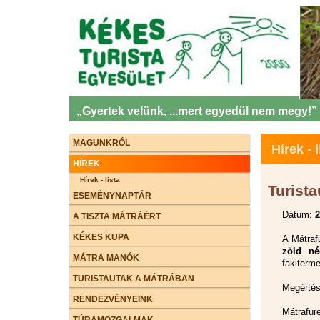
„Gyertek velünk, ...mert egyedül nem megy!”
MAGUNKRÓL
Hírek - l
HÍREK
Hírek - lista
Turist
ESEMÉNYNAPTÁR
Dátum:
2
A TISZTA MÁTRÁÉRT
KÉKES KUPA
A Mátraf
zöld né
MÁTRA MANÓK
fakiterme
TURISTAUTAK A MÁTRÁBAN
Megértés
RENDEZVÉNYEINK
Mátrafür
TÚRAMOZGALMAK