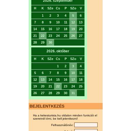
2026. szeptember
H
K
SZe
Cs
P
SZo
V
1
2
3
4
5
6
7
8
9
10
11
12
13
14
15
16
17
18
19
20
21
22
23
24
25
26
27
28
29
30
2026. október
H
K
SZe
Cs
P
SZo
V
1
2
3
4
5
6
7
8
9
10
11
12
13
14
15
16
17
18
19
20
21
22
23
24
25
26
27
28
29
30
31
BEJELENTKEZÉS
Ha a kekesturista.hu oldalon minden funkciót el
szeretnél érni, be kell jelentkezni!
Felhasználónév: