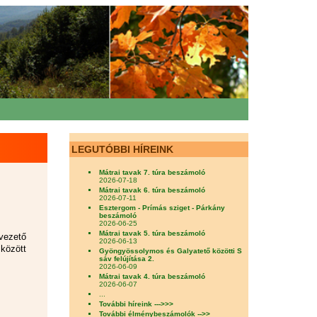
LEGUTÓBBI HÍREINK
Mátrai tavak 7. túra beszámoló
2026-07-18
Mátrai tavak 6. túra beszámoló
2026-07-11
Esztergom - Prímás sziget - Párkány
beszámoló
2026-06-25
Mátrai tavak 5. túra beszámoló
vezető
2026-06-13
között
Gyöngyössolymos és Galyatető közötti S
sáv felújítása 2.
2026-06-09
Mátrai tavak 4. túra beszámoló
2026-06-07
...
További híreink --->>>
További élménybeszámolók -->>