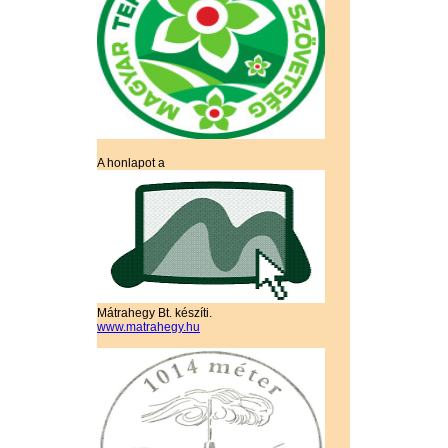
A honlapot a
Mátrahegy Bt. készíti.
www.matrahegy.hu