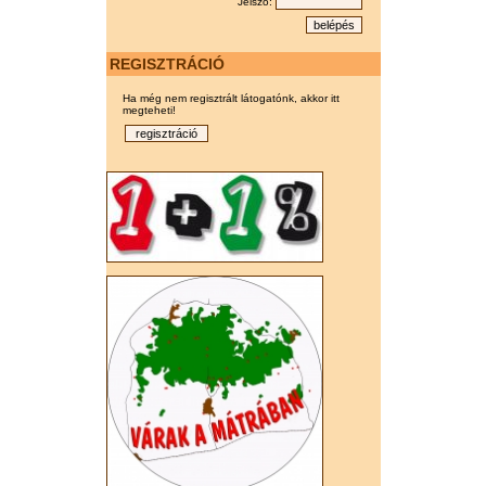
Jelszó:
REGISZTRÁCIÓ
Ha még nem regisztrált látogatónk, akkor itt
megteheti!