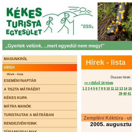
„Gyertek velünk, ...mert egyedül nem megy!”
MAGUNKRÓL
Hírek - lista
HÍREK
Hírek - lista
Összes hírek: 
ESEMÉNYNAPTÁR
<< < Előző 10 hírek
1
2
3
4
5
6
7
8
9
10
11
12
13
14
15
A TISZTA MÁTRÁÉRT
39
40
41
KÉKES KUPA
MÁTRA MANÓK
TURISTAUTAK A MÁTRÁBAN
Zempléni Kéktúra - ut
2005. augusztu
RENDEZVÉNYEINK
TÚRAMOZGALMAK