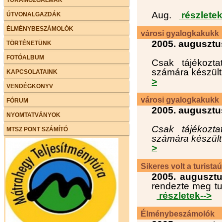
Aug.
részletek
ÚTVONALGAZDÁK
ÉLMÉNYBESZÁMOLÓK
városi gyalogkakukk
2005. augusztu
TÖRTÉNETÜNK
FOTÓALBUM
Csak tájékozt
számára készült
KAPCSOLATAINK
>
VENDÉGKÖNYV
városi gyalogkakukk
FÓRUM
2005. augusztu
NYOMTATVÁNYOK
Csak tájékozt
MTSZ PONT SZÁMÍTÓ
számára készült
>
Sikeres volt a turistaú
2005. augusztu
rendezte meg tur
részletek-->
Élménybeszámolók