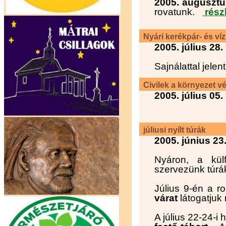
2005. augusztu
rovatunk.
részl
Nyári kerékpár- és víz
2005. július 28.
Sajnálattal jel
Civilek a környezet v
2005. július 05.
júliusi nyílt túrák
2005. június 23
Nyáron, a külf
szervezünk túrá
Július 9-én a r
várat
látogatjuk
A július 22-24-i