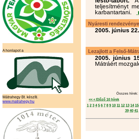
festő-tábort.
A 
teljesítményt m
karbantartani.
Nyáresti rendezvények 
2005. június 22
A honlapot a
Lezajlott a Felső-Mátr
2005. június 15
Mátráért mozga
Összes hírek: 
Mátrahegy Bt. készíti.
<< < Előző 10 hírek
www.matrahegy.hu
1
2
3
4
5
6
7
8
9
10
11
12
13
14
15
39
40
41