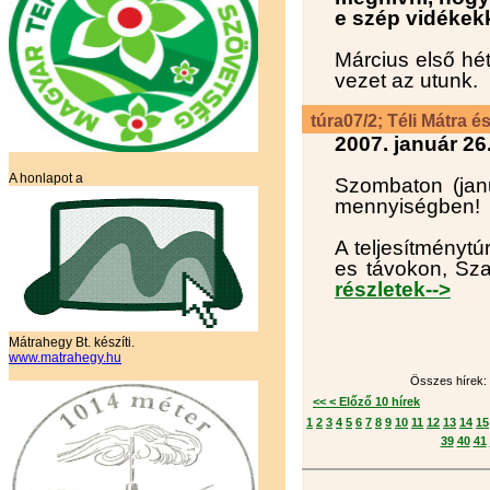
e szép vidékekk
Március első h
vezet az utunk
túra07/2; Téli Mátra és
2007. január 26
A honlapot a
Szombaton (janu
mennyiségben!
A teljesítményt
es távokon, Sza
részletek-->
Mátrahegy Bt. készíti.
www.matrahegy.hu
Összes hírek: 
<< < Előző 10 hírek
1
2
3
4
5
6
7
8
9
10
11
12
13
14
15
39
40
41