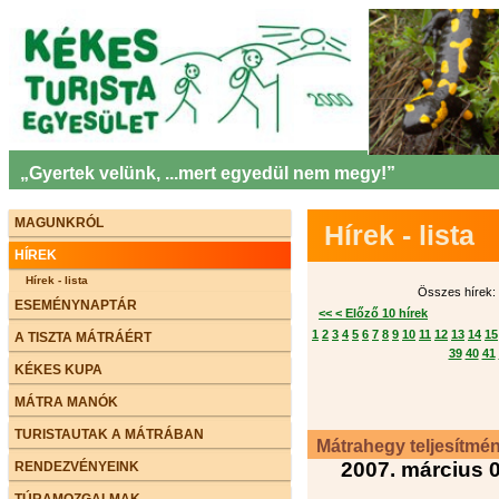
„Gyertek velünk, ...mert egyedül nem megy!”
MAGUNKRÓL
Hírek - lista
HÍREK
Hírek - lista
Összes hírek: 
ESEMÉNYNAPTÁR
<< < Előző 10 hírek
1
2
3
4
5
6
7
8
9
10
11
12
13
14
15
A TISZTA MÁTRÁÉRT
39
40
41
KÉKES KUPA
MÁTRA MANÓK
TURISTAUTAK A MÁTRÁBAN
Mátrahegy teljesítmé
2007. március 0
RENDEZVÉNYEINK
TÚRAMOZGALMAK