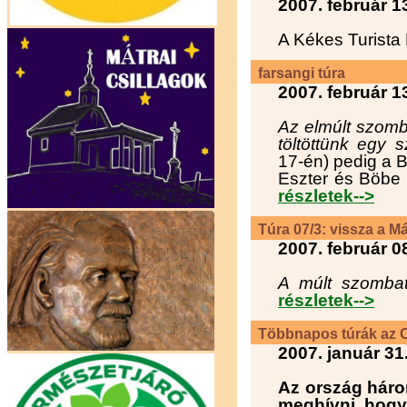
2007. február 1
A Kékes Turist
farsangi túra
2007. február 1
Az elmúlt szomb
töltöttünk egy 
17-én) pedig a B
Eszter és Böbe 
részletek-->
Túra 07/3: vissza a Má
2007. február 0
A múlt szombat
részletek-->
Többnapos túrák az O
2007. január 31
Az ország háro
meghívni, hogy