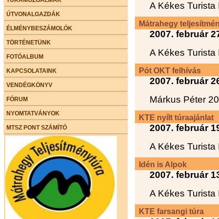
A Kékes Turist
ÚTVONALGAZDÁK
Mátrahegy teljesítmé
ÉLMÉNYBESZÁMOLÓK
2007. február 2
TÖRTÉNETÜNK
A Kékes Turist
FOTÓALBUM
Pót OKT felhívás
KAPCSOLATAINK
2007. február 2
VENDÉGKÖNYV
Márkus Péter 
FÓRUM
NYOMTATVÁNYOK
KTE nyílt túraajánlat
2007. február 1
MTSZ PONT SZÁMÍTÓ
A Kékes Turista
Idén is Alpok
2007. február 1
A Kékes Turista
KTE farsangi túra