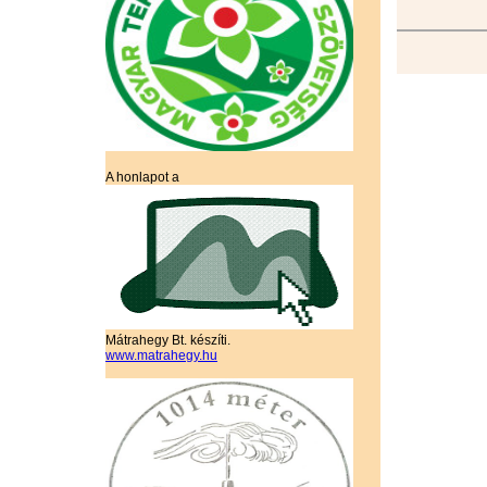
A honlapot a
Mátrahegy Bt. készíti.
www.matrahegy.hu