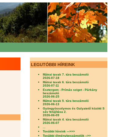
LEGUTÓBBI HÍREINK
Mátrai tavak 7. túra beszámoló
2026-07-18
Mátrai tavak 6. túra beszámoló
2026-07-11
Esztergom - Prímás sziget - Párkány
beszámoló
2026-06-25
Mátrai tavak 5. túra beszámoló
2026-06-13
Gyöngyössolymos és Galyatető közötti S
sáv felújítása 2.
2026-06-09
Mátrai tavak 4. túra beszámoló
2026-06-07
...
További híreink --->>>
További élménybeszámolók -->>