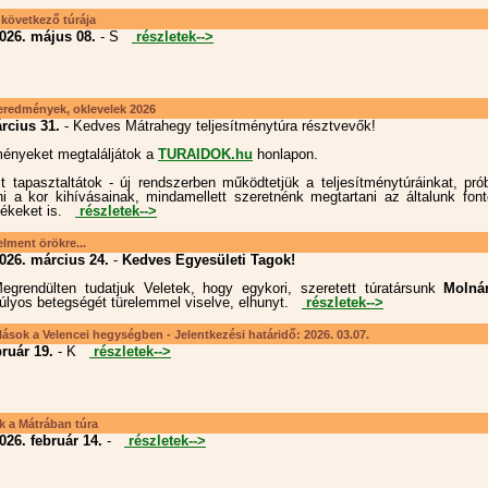
következő túrája
026. május 08.
- S
részletek-->
dmények, oklevelek 2026
rcius 31.
- Kedves Mátrahegy teljesítménytúra résztvevők!
ényeket megtaláljátok a
TURAIDOK.hu
honlapon.
t tapasztaltátok - új rendszerben működtetjük a teljesítménytúráinkat, pró
ni a kor kihívásainak, mindamellett szeretnénk megtartani az általunk fon
rtékeket is.
részletek-->
lment örökre...
026. március 24.
-
Kedves Egyesületi Tagok!
egrendülten tudatjuk Veletek, hogy egykori, szeretett túratársunk
Molná
úlyos betegségét türelemmel viselve, elhunyt.
részletek-->
ások a Velencei hegységben - Jelentkezési határidő: 2026. 03.07.
bruár 19.
- K
részletek-->
k a Mátrában túra
026. február 14.
-
részletek-->