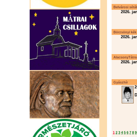
Belvárosi séták
2026. ja
Börzsönyi kék t
2026. ja
AlacsonyTátra il
2026. ja
Gyászhír
2
1
2
3
4
5
6
7
8
9