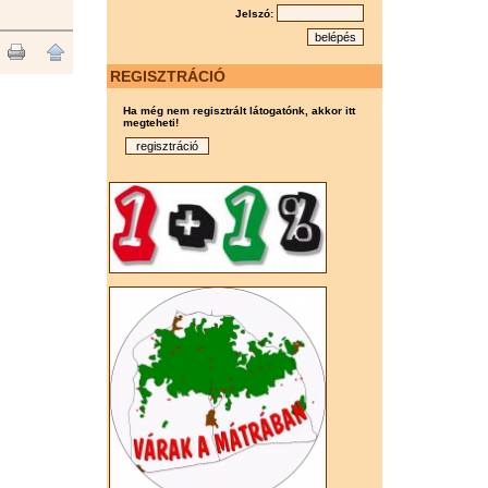
Jelszó:
REGISZTRÁCIÓ
Ha még nem regisztrált látogatónk, akkor itt
megteheti!