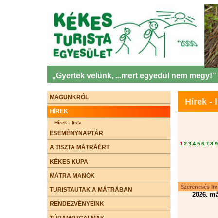
„Gyertek velünk, ...mert egyedül nem megy!”
MAGUNKRÓL
Hírek - l
HÍREK
Hírek - lista
ESEMÉNYNAPTÁR
1
2
3
4
5
6
7
8
9
A TISZTA MÁTRÁÉRT
KÉKES KUPA
MÁTRA MANÓK
Szerencsés Imr
TURISTAUTAK A MÁTRÁBAN
2026. má
RENDEZVÉNYEINK
TÚRAMOZGALMAK