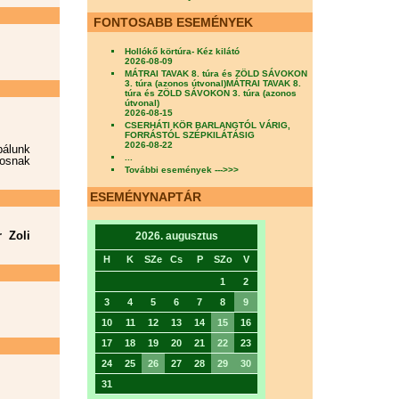
FONTOSABB ESEMÉNYEK
Hollókő körtúra- Kéz kilátó
2026-08-09
MÁTRAI TAVAK 8. túra és ZÖLD SÁVOKON
3. túra (azonos útvonal)MÁTRAI TAVAK 8.
túra és ZÖLD SÁVOKON 3. túra (azonos
útvonal)
2026-08-15
CSERHÁTI KÖR BARLANGTÓL VÁRIG,
FORRÁSTÓL SZÉPKILÁTÁSIG
2026-08-22
bálunk
...
tosnak
További események --->>>
ESEMÉNYNAPTÁR
r Zoli
2026. augusztus
H
K
SZe
Cs
P
SZo
V
1
2
3
4
5
6
7
8
9
10
11
12
13
14
15
16
17
18
19
20
21
22
23
24
25
26
27
28
29
30
31