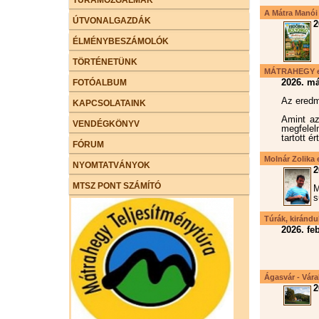
A Mátra Manói 
ÚTVONALGAZDÁK
2
ÉLMÉNYBESZÁMOLÓK
TÖRTÉNETÜNK
MÁTRAHEGY ere
2026. má
FOTÓALBUM
Az eredm
KAPCSOLATAINK
Amint az
VENDÉGKÖNYV
megfelel
tartott é
FÓRUM
Molnár Zolika e
NYOMTATVÁNYOK
2
MTSZ PONT SZÁMÍTÓ
M
s
Túrák, kirándul
2026. fe
Ágasvár - Vára
2