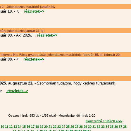
 2.- Jelentkezési határidő január 20.
nuár 10.
- K
részletek-->
úra jelentkezés január 31-ig!
nuár 09.
- Aki 2026.
részletek-->
letve a Kis-Fátra gyalogtúták jelentkezési határideje február 15. ill. február 20.
nuár 08.
- <
részletek-->
025. augusztus 21.
- Szomorúan tudatom, hogy kedves túratársunk
Dr.
részletek-->
Összes hírek: 553 db - 1/56 oldal - Megjelenítendő hírek 1-10
Következő 10 hírek > >>
10
11
12
13
14
15
16
17
18
19
20
21
22
23
24
25
26
27
28
29
30
31
32
33
34
35
36
37
38