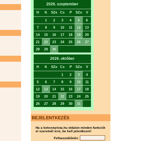
2026. szeptember
H
K
SZe
Cs
P
SZo
V
1
2
3
4
5
6
7
8
9
10
11
12
13
14
15
16
17
18
19
20
21
22
23
24
25
26
27
28
29
30
2026. október
H
K
SZe
Cs
P
SZo
V
1
2
3
4
5
6
7
8
9
10
11
12
13
14
15
16
17
18
19
20
21
22
23
24
25
26
27
28
29
30
31
BEJELENTKEZÉS
Ha a kekesturista.hu oldalon minden funkciót
el szeretnél érni, be kell jelentkezni!
Felhasználónév: