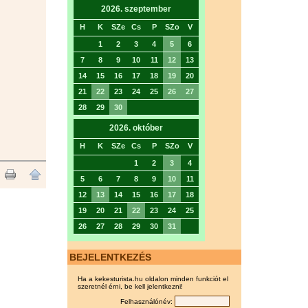
2026. szeptember
H
K
SZe
Cs
P
SZo
V
1
2
3
4
5
6
7
8
9
10
11
12
13
14
15
16
17
18
19
20
21
22
23
24
25
26
27
28
29
30
2026. október
H
K
SZe
Cs
P
SZo
V
1
2
3
4
5
6
7
8
9
10
11
12
13
14
15
16
17
18
19
20
21
22
23
24
25
26
27
28
29
30
31
BEJELENTKEZÉS
Ha a kekesturista.hu oldalon minden funkciót el
szeretnél érni, be kell jelentkezni!
Felhasználónév: