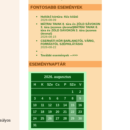
FONTOSABB ESEMÉNYEK
Hollókő körtúra- Kéz kilátó
2026-08-09
MÁTRAI TAVAK 8. túra és ZÖLD SÁVOKON
3. túra (azonos útvonal)MÁTRAI TAVAK 8.
túra és ZÖLD SÁVOKON 3. túra (azonos
útvonal)
2026-08-15
CSERHÁTI KÖR BARLANGTÓL VÁRIG,
FORRÁSTÓL SZÉPKILÁTÁSIG
2026-08-22
...
További események --->>>
ESEMÉNYNAPTÁR
2026. augusztus
H
K
SZe
Cs
P
SZo
V
1
2
3
4
5
6
7
8
9
10
11
12
13
14
15
16
17
18
19
20
21
22
23
24
25
26
27
28
29
30
úlyos
31