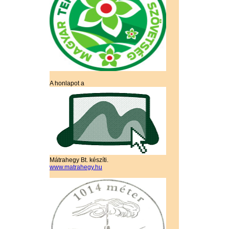
A honlapot a
Mátrahegy Bt. készíti.
www.matrahegy.hu