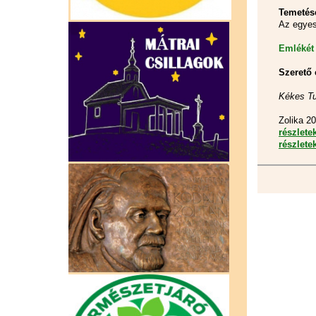
Temetése
Az egyes
Emlékét 
Szerető 
Kékes Tu
Zolika 20
részletek
részletek