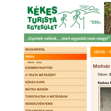
„Gyertek velünk, ...mert egyedül nem megy!”
MAGUNKRÓL
Hírek - l
HÍREK
Hírek - lista
Molnár 
ESEMÉNYNAPTÁR
Dátum:
2
A TISZTA MÁTRÁÉRT
KÉKES KUPA
Kedves E
MÁTRA MANÓK
TURISTAUTAK A MÁTRÁBAN
RENDEZVÉNYEINK
TÚRAMOZGALMAK