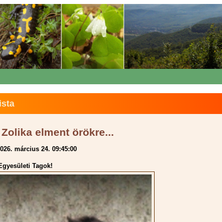
ista
Zolika elment örökre...
026. március 24. 09:45:00
gyesületi Tagok!