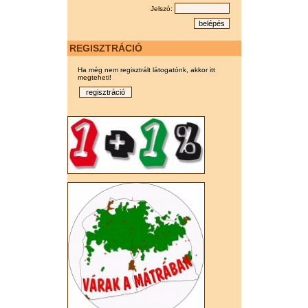
Jelszó:
REGISZTRÁCIÓ
Ha még nem regisztrált látogatónk, akkor itt
megteheti!