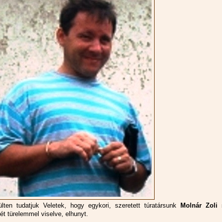
lten tudatjuk Veletek, hogy egykori, szeretett túratársunk
Molnár Zoli
s
ét türelemmel viselve, elhunyt.