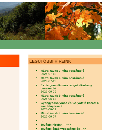
LEGUTÓBBI HÍREINK
Mátrai tavak 7. túra beszámoló
2026-07-18
Mátrai tavak 6. túra beszámoló
2026-07-11
Esztergom - Prímás sziget - Párkány
beszámoló
2026-06-25
Mátrai tavak 5. túra beszámoló
2026-06-13
Gyöngyössolymos és Galyatető közötti S
sáv felújítása 2.
2026-06-09
Mátrai tavak 4. túra beszámoló
2026-06-07
...
További híreink --->>>
További élménybeszámolók -->>