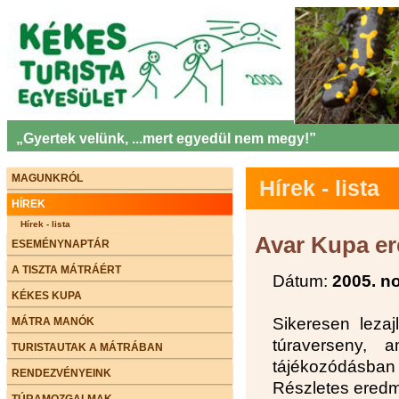
„Gyertek velünk, ...mert egyedül nem megy!”
MAGUNKRÓL
Hírek - lista
HÍREK
Hírek - lista
Avar Kupa e
ESEMÉNYNAPTÁR
A TISZTA MÁTRÁÉRT
Dátum:
2005. n
KÉKES KUPA
Sikeresen leza
MÁTRA MANÓK
túraverseny,
TURISTAUTAK A MÁTRÁBAN
tájékozódásba
RENDEZVÉNYEINK
Részletes eredmé
TÚRAMOZGALMAK