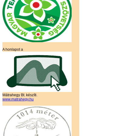
A honlapot a
Mátrahegy Bt. készíti.
www.matrahegy.hu