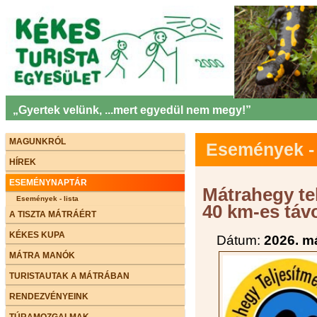
„Gyertek velünk, ...mert egyedül nem megy!”
MAGUNKRÓL
Események - 
HÍREK
ESEMÉNYNAPTÁR
Mátrahegy tel
Események - lista
40 km-es táv
A TISZTA MÁTRÁÉRT
KÉKES KUPA
Dátum:
2026. m
MÁTRA MANÓK
TURISTAUTAK A MÁTRÁBAN
RENDEZVÉNYEINK
TÚRAMOZGALMAK