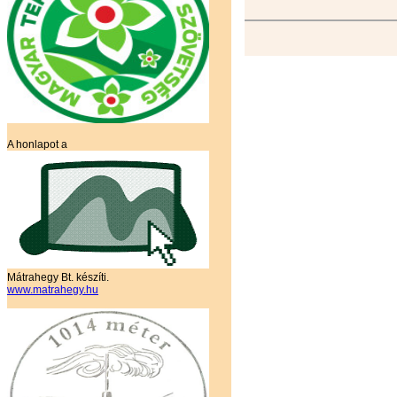
A honlapot a
Mátrahegy Bt. készíti.
www.matrahegy.hu