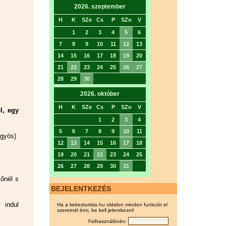
2026. szeptember
H
K
SZe
Cs
P
SZo
V
1
2
3
4
5
6
7
8
9
10
11
12
13
14
15
16
17
18
19
20
21
22
23
24
25
26
27
28
29
30
2026. október
H
K
SZe
Cs
P
SZo
V
l, egy
1
2
3
4
5
6
7
8
9
10
11
ngyös)
12
13
14
15
16
17
18
19
20
21
22
23
24
25
26
27
28
29
30
31
kőnél s
BEJELENTKEZÉS
 indul
Ha a kekesturista.hu oldalon minden funkciót el
szeretnél érni, be kell jelentkezni!
Felhasználónév: