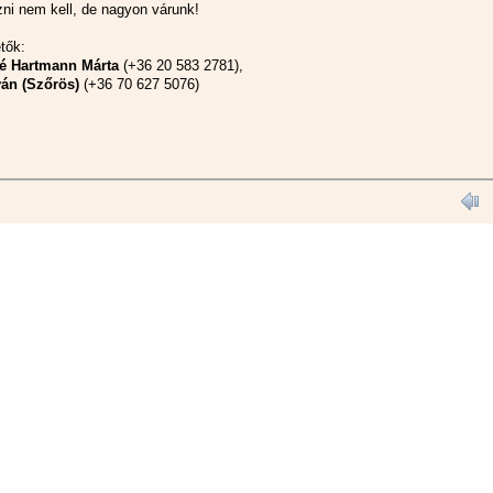
zni nem kell, de nagyon várunk!
tők:
é Hartmann Márta
(+36 20 583 2781),
ván (Szőrös)
(+36 70 627 5076)