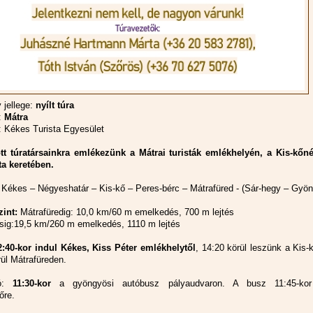
jellege:
nyílt túra
:
Mátra
 Kékes Turista Egyesület
tt túratársainkra emlékezünk a Mátrai turisták emlékhelyén, a Kis-kőné
ta keretében.
:
Kékes – Négyeshatár – Kis-kő – Peres-bérc – Mátrafüred - (Sár-hegy – Gyö
zint:
Mátrafüredig: 10,0 km/60 m emelkedés, 700 m lejtés
ig:19,5 km/260 m emelkedés, 1110 m lejtés
2:40-kor indul Kékes, Kiss Péter emlékhelytől
, 14:20 körül leszünk a Kis-
rül Mátrafüreden.
zó:
11:30-kor
a gyöngyösi autóbusz pályaudvaron. A busz 11:45-kor
őre.