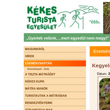
„Gyertek velünk, ...mert egyedül nem megy!”
MAGUNKRÓL
Esemény
HÍREK
ESEMÉNYNAPTÁR
Kegyele
Események - lista
Dátum:
2
A TISZTA MÁTRÁÉRT
KÉKES KUPA
MÁTRA MANÓK
TURISTAUTAK A MÁTRÁBAN
RENDEZVÉNYEINK
TÚRAMOZGALMAK