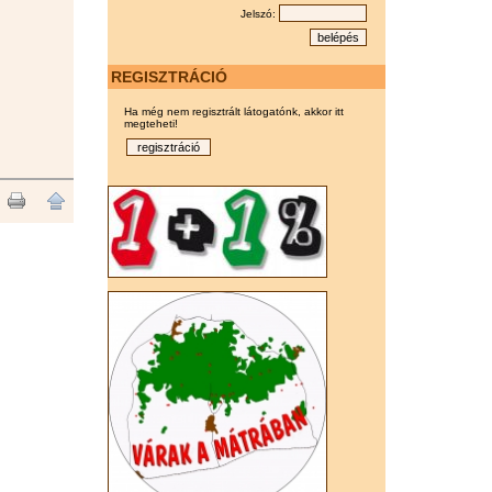
Jelszó:
REGISZTRÁCIÓ
Ha még nem regisztrált látogatónk, akkor itt
megteheti!