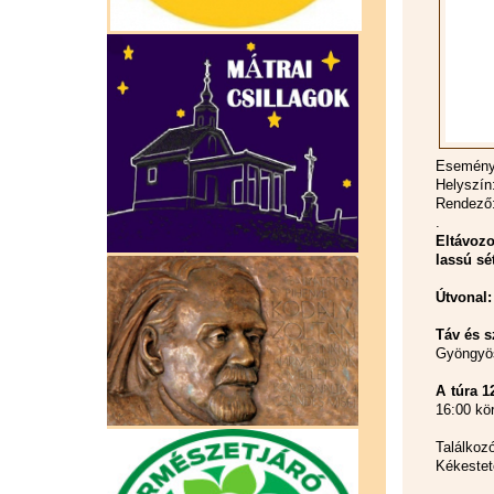
Esemény 
Helyszín
Rendező:
.
Eltávozo
lassú sé
Útvonal
Táv és s
Gyöngyös
A túra 1
16:00 kö
Találko
Kékestet