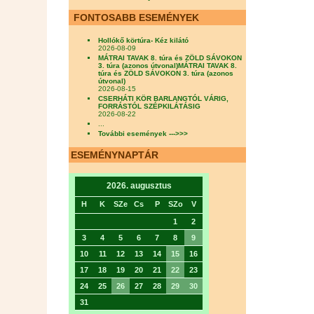
FONTOSABB ESEMÉNYEK
Hollókő körtúra- Kéz kilátó
2026-08-09
MÁTRAI TAVAK 8. túra és ZÖLD SÁVOKON
3. túra (azonos útvonal)MÁTRAI TAVAK 8.
túra és ZÖLD SÁVOKON 3. túra (azonos
útvonal)
2026-08-15
CSERHÁTI KÖR BARLANGTÓL VÁRIG,
FORRÁSTÓL SZÉPKILÁTÁSIG
2026-08-22
...
További események --->>>
ESEMÉNYNAPTÁR
2026. augusztus
H
K
SZe
Cs
P
SZo
V
1
2
3
4
5
6
7
8
9
10
11
12
13
14
15
16
17
18
19
20
21
22
23
24
25
26
27
28
29
30
31