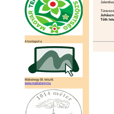
Jelentke
Túraveze
Juhászn
Tóth Ist
A honlapot a
Mátrahegy Bt. készíti.
www.matrahegy.hu