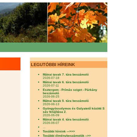
LEGUTÓBBI HÍREINK
Mátrai tavak 7. túra beszámoló
2026-07-18
Mátrai tavak 6. túra beszámoló
2026-07-11
Esztergom - Prímás sziget - Párkány
beszámoló
2026-06-25
Mátrai tavak 5. túra beszámoló
2026-06-13
Gyöngyössolymos és Galyatető közötti S
sáv felújítása 2.
2026-06-09
Mátrai tavak 4. túra beszámoló
2026-06-07
...
További híreink --->>>
További élménybeszámolók -->>