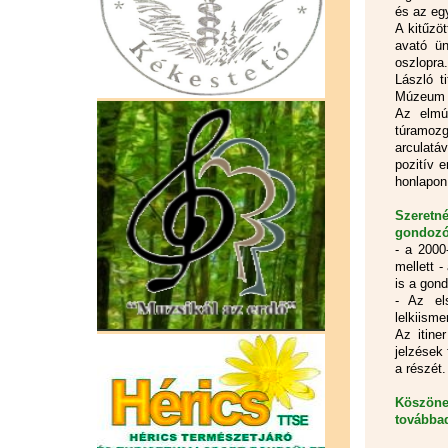
és az eg
A kitűzö
avató ün
oszlopra
László t
Múzeum t
Az elmúl
túramozg
arculatá
pozitív 
honlapon
Szeret
gondozó
- a 2000
mellett 
is a gond
- Az el
lelkiisme
Az itine
jelzések 
a részét.
Köszönet
továbba