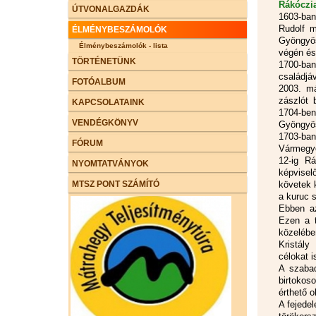
Rákóczia
ÚTVONALGAZDÁK
1603-ban
Rudolf m
ÉLMÉNYBESZÁMOLÓK
Gyöngyös
Élménybeszámolók - lista
végén és
TÖRTÉNETÜNK
1700-ba
családjá
FOTÓALBUM
2003. má
zászlót 
KAPCSOLATAINK
1704-ben 
VENDÉGKÖNYV
Gyöngyös
1703-ba
FÓRUM
Vármegye
12-ig Rá
NYOMTATVÁNYOK
képvisel
MTSZ PONT SZÁMÍTÓ
követek 
a kuruc s
Ebben az
Ezen a t
közelébe
Kristály
célokat i
A szabad
birtokos
érthető 
A fejede