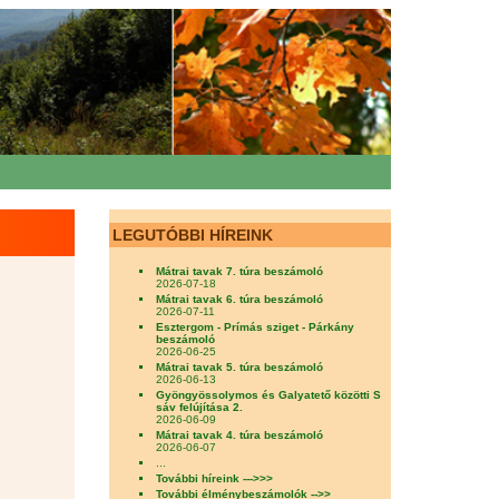
LEGUTÓBBI HÍREINK
Mátrai tavak 7. túra beszámoló
2026-07-18
Mátrai tavak 6. túra beszámoló
2026-07-11
Esztergom - Prímás sziget - Párkány
beszámoló
2026-06-25
Mátrai tavak 5. túra beszámoló
2026-06-13
Gyöngyössolymos és Galyatető közötti S
sáv felújítása 2.
2026-06-09
Mátrai tavak 4. túra beszámoló
2026-06-07
...
További híreink --->>>
További élménybeszámolók -->>