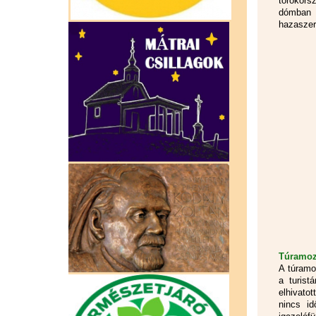
törökors
dómban h
hazaszer
Túramoz
A túramo
a turist
elhivato
nincs i