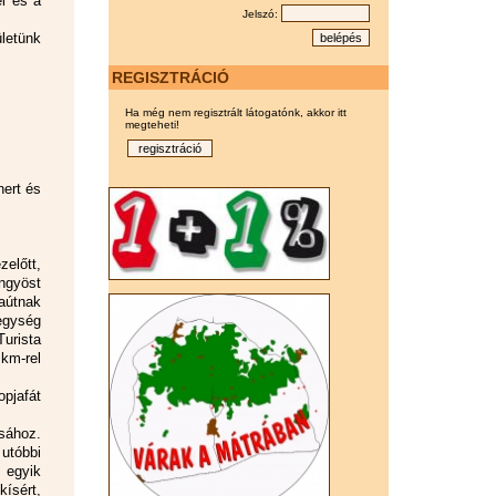
i és a
Jelszó:
letünk
REGISZTRÁCIÓ
Ha még nem regisztrált látogatónk, akkor itt
megteheti!
nert és
zelőtt,
ngyöst
taútnak
hegység
urista
km-rel
opjafát
ásához.
utóbbi
 egyik
kísért,