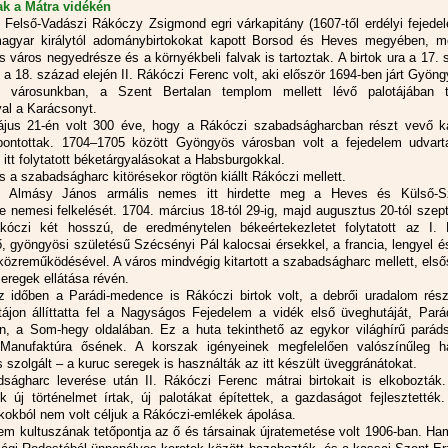
k a Mátra vidékén
 Felső-Vadászi Rákóczy Zsigmond egri várkapitány (1607-től erdélyi fejedel
agyar királytól adománybirtokokat kapott Borsod és Heves megyében, m
 város negyedrésze és a környékbeli falvak is tartoztak. A birtok ura a 17.
 a 18. század elején II. Rákóczi Ferenc volt, aki először 1694-ben járt Gyön
n városunkban, a Szent Bertalan templom mellett lévő palotájában tö
val a Karácsonyt.
jus 21-én volt 300 éve, hogy a Rákóczi szabadságharcban részt vevő k
bontottak. 1704–1705 között Gyöngyös városban volt a fejedelem udvarta
itt folytatott béketárgyalásokat a Habsburgokkal.
 a szabadságharc kitörésekor rögtön kiállt Rákóczi mellett.
n Almásy János armális nemes itt hirdette meg a Heves és Külső-S
 nemesi felkelését. 1704. március 18-tól 29-ig, majd augusztus 20-tól sze
kóczi két hosszú, de eredménytelen békeértekezletet folytatott az I. L
ő, gyöngyösi születésű Szécsényi Pál kalocsai érsekkel, a francia, lengyel é
közreműködésével. A város mindvégig kitartott a szabadságharc mellett, els
eregek ellátása révén.
 időben a Parádi-medence is Rákóczi birtok volt, a debrői uradalom rész
ájon állíttatta fel a Nagyságos Fejedelem a vidék első üveghutáját, Pará
n, a Som-hegy oldalában. Ez a huta tekinthető az egykor világhírű paráds
 Manufaktúra ősének. A korszak igényeinek megfelelően valószínűleg h
s szolgált – a kuruc seregek is használták az itt készült üveggránátokat.
ságharc leverése után II. Rákóczi Ferenc mátrai birtokait is elkobozták.
ok új történelmet írtak, új palotákat építettek, a gazdaságot fejlesztették
okokból nem volt céljuk a Rákóczi-emlékek ápolása.
lem kultuszának tetőpontja az ő és társainak újratemetése volt 1906-ban. Ha