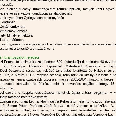
üzet leírása segítségével élménnyé sűrűsödjenek benne a történelem emléke
t csodái.
an jelenleg tucatnyi túramozgalmat tartunk nyilván, melyek közül egyesü
re, illetve szervezője, gondozója az alábbiaknak:
sztek nyomában Gyöngyösön és környékén
a Mátrában
 Zoltán emléktúra
 templomok lovagja
arty Mihály emléktúra
i túra a Mátrában.
 az Egyesület honlapján érhetők el, elsősorban onnan lehet beszerezni az iti
sztül jut a teljesítő a díjazásához is.
zi túramozgalom eredete
czi Ferenc fejedelmünk születésének 300. évfordulója tiszteletére 48 évvel e
n az Országos Erdészeti Egyesület Mátrafüredi Csoportja a Gyö
dővel összekötő sárga sáv jelzésű turistautat felújította és Rákóczi turis
el. Ez, a Mátrát É–D-i irányban átszelő, több mint 30 km-nyi turistaút a 
gszebb és legváltozatosabb útvonala, melyet 2002-2004. között a Kékes T
t további látnivalók és Rákóczi-emlékek bevonása céljából mintegy 13 
ított meg.
el ezelőtt, e kopjafa felavatásával indítottuk útjára a túramozgalmat. A k
hály fafaragó mester készítette.
galom első túrája két irányból indult a Kékestetőn felállított oszlop felavat
ről Simon Péter, Parádsasvárról Merva László vezette a túrázókat. Az 
n többen is voltak, akik aznap az egész távot teljesítették, köztük az
abb túratársunk, a 14 éves Verebélyi Dorottya, akit édesapja Verebélyi Laci 