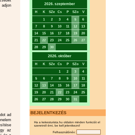
rzsébet
2026. szeptember
 adjon
H
K
SZe
Cs
P
SZo
V
1
2
3
4
5
6
7
8
9
10
11
12
13
14
15
16
17
18
19
20
21
22
23
24
25
26
27
28
29
30
2026. október
H
K
SZe
Cs
P
SZo
V
1
2
3
4
5
6
7
8
9
10
11
12
13
14
15
16
17
18
19
20
21
22
23
24
25
26
27
28
29
30
31
BEJELENTKEZÉS
dot ad
énelem
Ha a kekesturista.hu oldalon minden funkciót el
esítése
szeretnél érni, be kell jelentkezni!
ogy az
Felhasználónév: