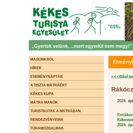
„Gyertek velünk, ...mert egyedül nem megy!”
MAGUNKRÓL
Élményb
HÍREK
ESEMÉNYNAPTÁR
< < < Előző k
A TISZTA MÁTRÁÉRT
Rákócz
KÉKES KUPA
2024. ápr
MÁTRA MANÓK
TURISTAUTAK A MÁTRÁBAN
Emlékez
RENDEZVÉNYEINK
Kékestet
2024. áp
TÚRAMOZGALMAK