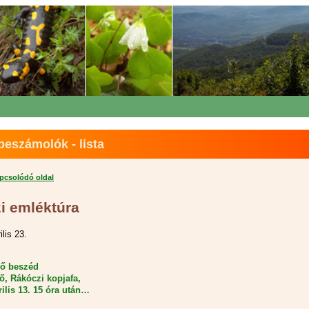
eszámolók - lista
apcsolódó oldal
i emléktúra
ilis 23.
ő beszéd
ő, Rákóczi kopjafa,
rilis 13. 15 óra után…