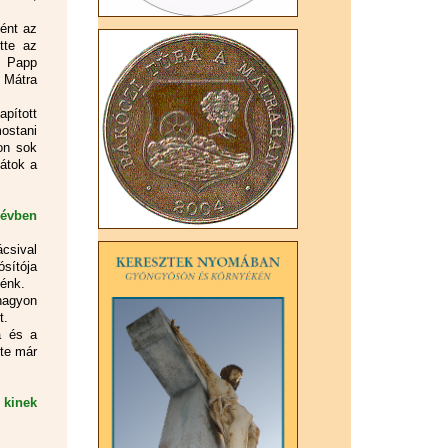
tént az
tte az
s Papp
a Mátra
pított
ostani
yon sok
játok a
évben
csival
ósítója
zénk.
nagyon
t.
a és a
tte már
 kinek