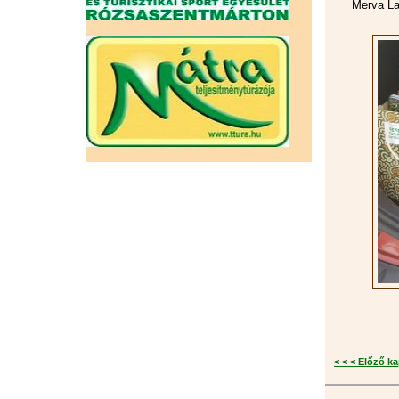
Merva La
< < < Előző k