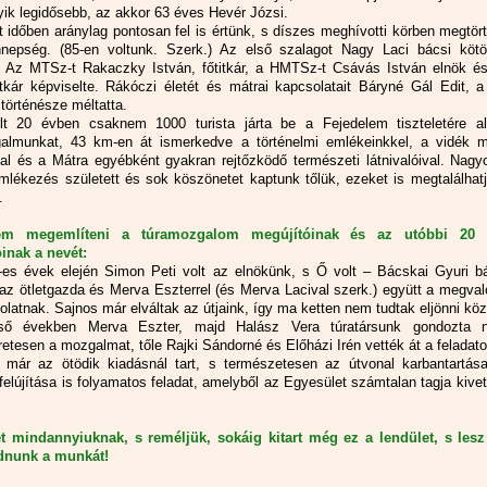
yik legidősebb, az akkor 63 éves Hevér Józsi.
tt időben aránylag pontosan fel is értünk, s díszes meghívotti körben megtör
nepség. (85-en voltunk. Szerk.) Az első szalagot Nagy Laci bácsi kötö
. Az MTSz-t Rakaczky István, főtitkár, a HMTSz-t Csávás István elnök é
itkár képviselte. Rákóczi életét és mátrai kapcsolatait Báryné Gál Edit, 
örténésze méltatta.
t 20 évben csaknem 1000 turista járta be a Fejedelem tiszteletére ala
almunkat, 43 km-en át ismerkedve a történelmi emlékeinkkel, a vidék m
val és a Mátra egyébként gyakran rejtőzködő természeti látnivalóival. Nag
emlékezés született és sok köszönetet kaptunk tőlük, ezeket is megtalálhat
.
ném megemlíteni a túramozgalom megújítóinak és az utóbbi 20 
inak a nevét:
-es évek elején Simon Peti volt az elnökünk, s Ő volt – Bácskai Gyuri bá
- az ötletgazda és Merva Eszterrel (és Merva Lacival szerk.) együtt a megval
olatnak. Sajnos már elváltak az útjaink, így ma ketten nem tudtak eljönni kö
ső években Merva Eszter, majd Halász Vera túratársunk gondozta 
retesen a mozgalmat, tőle Rajki Sándorné és Előházi Irén vették át a feladato
r már az ötödik kiadásnál tart, s természetesen az útvonal karbantartás
felújítása is folyamatos feladat, amelyből az Egyesület számtalan tagja kive
 mindannyiuknak, s reméljük, sokáig kitart még ez a lendület, s lesz
dnunk a munkát!