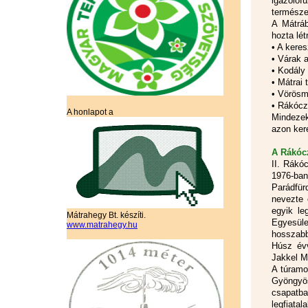
igazolóf
természe
A Mátráb
hozta lét
• A kere
• Várak 
• Kodály
• Mátrai
• Vörösm
• Rákócz
A honlapot a
Mindezek
azon kere
A Rákóc
II. Rákó
1976-ba
Parádfür
nevezte 
egyik le
Mátrahegy Bt. készíti.
Egyesüle
www.matrahegy.hu
hosszabb
Húsz évv
Jakkel Mi
A túramoz
Gyöngyös
csapatba
legfiatal