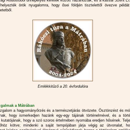
zági Rodostóból ünnepélyes keretek között hazahozták, és a kassai Szent E
elyezték örök nyugalomra, hogy ősei földjén tisztelettől övezve példát
etetből.
Emlékkitűző a 20. évfordulóra
galmak a Mátrában
zgalom a hagyományőrzés és a természetjárás ötvözete. Ösztönzést és mó
ának, hogy ismerkedjen hazánk egy-egy tájának történelmével, és a tört
tt kutatójának, hogy a szó szoros értelmében nyomába eredjen hősének. Telj
dőhöz kötve; mindenki a saját tempójában járja végig az útvonalat, h