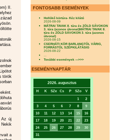
em) II.
FONTOSABB ESEMÉNYEK
elyhez
 század
Hollókő körtúra- Kéz kilátó
2026-08-09
gyösön.
MÁTRAI TAVAK 8. túra és ZÖLD SÁVOKON
ltötte
3. túra (azonos útvonal)MÁTRAI TAVAK 8.
túra és ZÖLD SÁVOKON 3. túra (azonos
útvonal)
atonák
2026-08-15
rtása.
CSERHÁTI KÖR BARLANGTÓL VÁRIG,
FORRÁSTÓL SZÉPKILÁTÁSIG
2026-08-22
...
További események --->>>
zolnok
ptember
ESEMÉNYNAPTÁR
ipótot
s török
ősorban
2026. augusztus
H
K
SZe
Cs
P
SZo
V
eként.
dóhuta
1
2
asvári
3
4
5
6
7
8
9
áborús
10
11
12
13
14
15
16
 Az új
17
18
19
20
21
22
23
. Nekik
24
25
26
27
28
29
30
mvait a
31