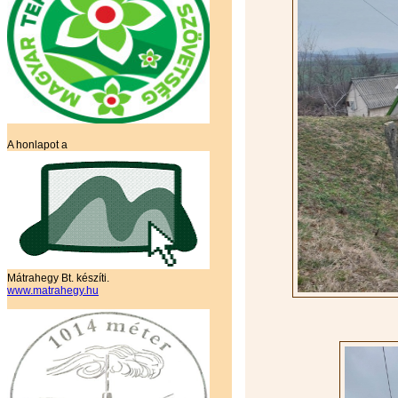
A honlapot a
Mátrahegy Bt. készíti.
www.matrahegy.hu