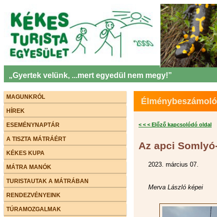
„Gyertek velünk, ...mert egyedül nem megy!”
MAGUNKRÓL
Élménybeszámolók 
HÍREK
ESEMÉNYNAPTÁR
< < < Előző kapcsolódó oldal
A TISZTA MÁTRÁÉRT
Az apci Somlyó
KÉKES KUPA
2023. március 07.
MÁTRA MANÓK
TURISTAUTAK A MÁTRÁBAN
Merva László képei
RENDEZVÉNYEINK
TÚRAMOZGALMAK