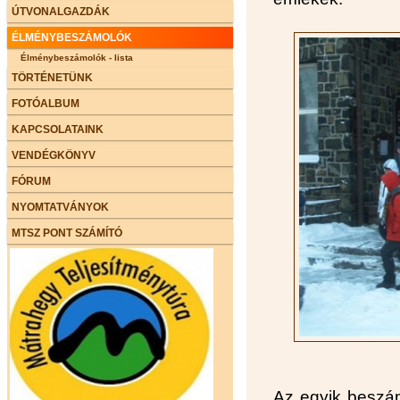
ÚTVONALGAZDÁK
ÉLMÉNYBESZÁMOLÓK
Élménybeszámolók - lista
TÖRTÉNETÜNK
FOTÓALBUM
KAPCSOLATAINK
VENDÉGKÖNYV
FÓRUM
NYOMTATVÁNYOK
MTSZ PONT SZÁMÍTÓ
Az egyik beszá