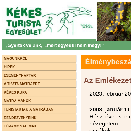
„Gyertek velünk, ...mert egyedül nem megy!”
MAGUNKRÓL
Élménybeszám
HÍREK
ESEMÉNYNAPTÁR
Az Emlékezet
A TISZTA MÁTRÁÉRT
KÉKES KUPA
2023. február 20
MÁTRA MANÓK
2003. január 11
TURISTAUTAK A MÁTRÁBAN
Húsz éve is el
RENDEZVÉNYEINK
nézegetem a k
TÚRAMOZGALMAK
emlékek.