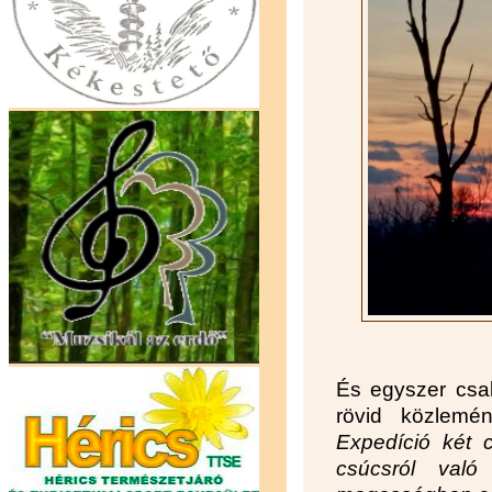
És egyszer csak
rövid közlemé
Expedíció két 
csúcsról val