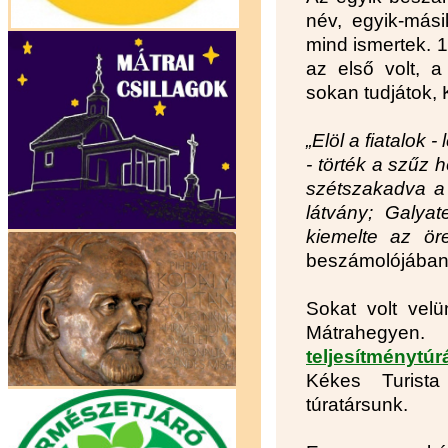
név, egyik-mási
mind ismertek. 1
az első volt, a
sokan tudjátok, 
„Elöl a fiatalok
- törték a szűz 
szétszakadva a 
látvány; Galya
kiemelte az ör
beszámolójában
Sokat volt velü
Mátrahegye
teljesítménytúr
Kékes Turista
túratársunk.