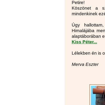
Petire!
Köszönet a s
mindenkinek ezé
Úgy hallotta
Himalájába men
alaptáborában 
Kiss Péter...
Lélekben én is o
Merva Eszter