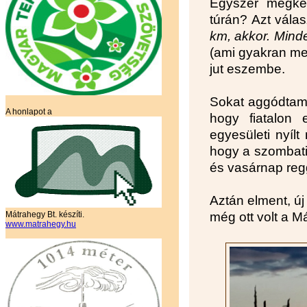
Egyszer megkér
túrán? Azt vála
km, akkor. Minde
(ami gyakran me
jut eszembe.
Sokat aggódtam 
A honlapot a
hogy fiatalon 
egyesületi nyílt
hogy a szombati 
és vasárnap reg
Aztán elment, új 
Mátrahegy Bt. készíti.
még ott volt a M
www.matrahegy.hu