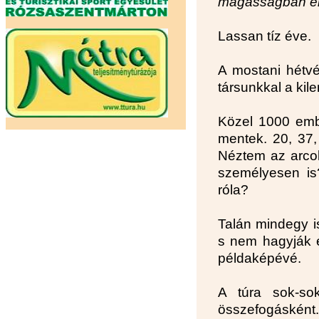
magasságban elt
Lassan tíz éve.
A mostani hétvé
társunkkal a kil
Közel 1000 embe
mentek. 20, 37,
Néztem az arcok
személyesen is
róla?
Talán mindegy i
s nem hagyják e
példaképévé.
A túra sok-sok
összefogásként.