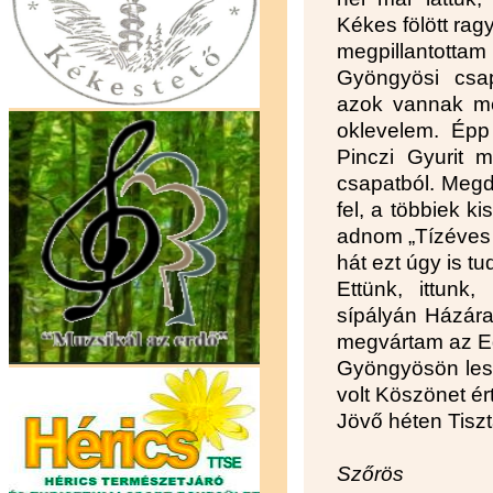
Kékes fölött rag
megpillantottam
Gyöngyösi csap
azok vannak még
oklevelem. Épp 
Pinczi Gyurit m
csapatból. Megd
fel, a többiek k
adnom „Tízéves 
hát ezt úgy is tu
Ettünk, ittunk,
sípályán Házára
megvártam az Egr
Gyöngyösön lesz
volt Köszönet ér
Jövő héten Tiszt
Szőrös