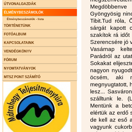
ÚTVONALGAZDÁK
Megdöbbenve 
ÉLMÉNYBESZÁMOLÓK
Gyöngyösig ninc
Élménybeszámolók - lista
Tibit.Tud róla, 
TÖRTÉNETÜNK
sárgát kapott 
szakítok rá időt
FOTÓALBUM
Szerencsére jó v
KAPCSOLATAINK
Vasárnap kel
VENDÉGKÖNYV
Parádról az uta
FÓRUM
Sokakat elijesz
NYOMTATVÁNYOK
nagyon nyugodt 
öcsém, aki m
MTSZ PONT SZÁMÍTÓ
megnyugtatott, 
lesz... Sasváro
szálltunk le. 
Mentünk a beto
elértük az erdő 
de kell az eső 
vagyunk cukorb