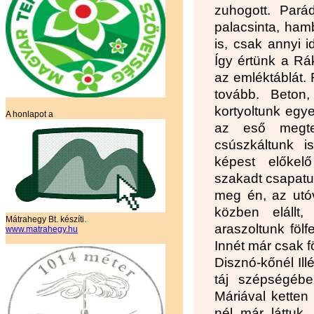
zuhogott. Pará
palacsinta, hamb
is, csak annyi 
Így értünk a Rák
az emléktáblát. 
tovább. Beton
kortyoltunk egy
A honlapot a
az eső megte
csúszkáltunk 
képest előkel
szakadt csapatunk
meg én, az utóv
közben elállt
Mátrahegy Bt. készíti.
araszoltunk fölf
www.matrahegy.hu
Innét már csak fö
Disznó-kőnél Ill
táj szépségébe
Máriával ketten
nél már láttuk