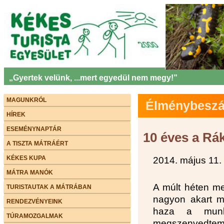
„Gyertek velünk, ...mert egyedül nem megy!”
MAGUNKRÓL
Élménybeszám
HÍREK
ESEMÉNYNAPTÁR
10 éves a Rák
A TISZTA MÁTRÁÉRT
KÉKES KUPA
2014. május 11.
MÁTRA MANÓK
A múlt héten m
TURISTAUTAK A MÁTRÁBAN
nagyon akart mú
RENDEZVÉNYEINK
haza a munká
TÚRAMOZGALMAK
megszenvedte