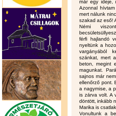
már egy ideje, 
Azonnal hívtam 
mert nálunk nin
szakad az eső! 
Némi viszon
becsületsüllyes
férfi hajlandó 
nyeltünk a hozo
vargányából ké
szánkat, mert 
beton, megint 
magunkat. Pará
sajnos már nem 
ellenőrző pont.
a nagymise, a p
is zárva volt. A
döntött, inkább 
Marika is csatla
Vonultunk a b