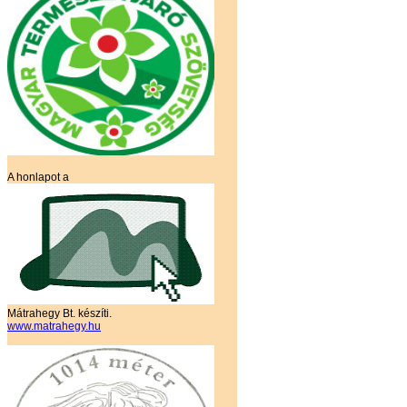
A honlapot a
Mátrahegy Bt. készíti.
www.matrahegy.hu