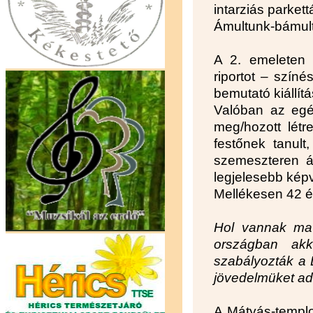
intarziás parket
Ámultunk-bámultun
A 2. emeleten
riportot – szín
bemutató kiállítá
Valóban az egés
meg/hozott létr
festőnek tanult
szemeszteren át
legjelesebb kép
Mellékesen 42 év
Hol vannak ma 
országban akk
szabályozták a 
jövedelmüket adt
A Mátyás-templ