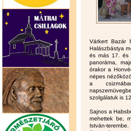
Várkert Bazár h
Halászbástya men
és más 17. és 1
panoráma, maj
órakor a Honvéd
népes nézőközön
a csizmában
napszemüvegb
szolgálatuk is 1
Sajnos a Habsbu
mehettek be, m
István-terembe