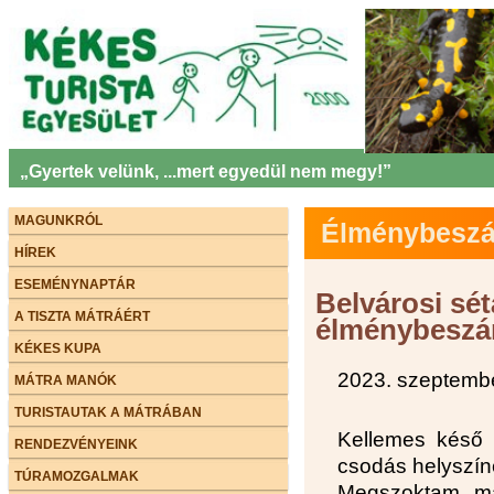
„Gyertek velünk, ...mert egyedül nem megy!”
MAGUNKRÓL
Élménybeszám
HÍREK
ESEMÉNYNAPTÁR
Belvárosi sét
A TISZTA MÁTRÁÉRT
élménybesz
KÉKES KUPA
2023. szeptembe
MÁTRA MANÓK
TURISTAUTAK A MÁTRÁBAN
Kellemes késő 
RENDEZVÉNYEINK
csodás helyszín
TÚRAMOZGALMAK
Megszoktam már