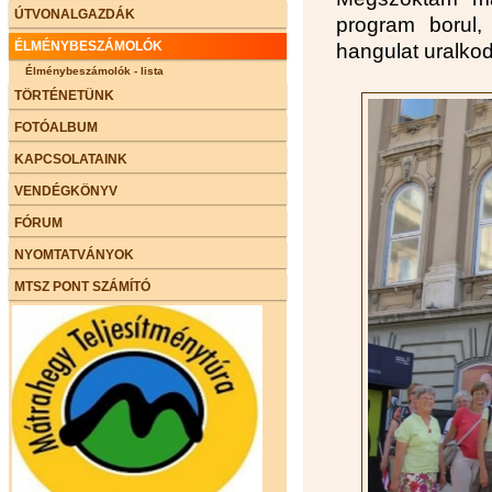
ÚTVONALGAZDÁK
program borul,
ÉLMÉNYBESZÁMOLÓK
hangulat uralko
Élménybeszámolók - lista
TÖRTÉNETÜNK
FOTÓALBUM
KAPCSOLATAINK
VENDÉGKÖNYV
FÓRUM
NYOMTATVÁNYOK
MTSZ PONT SZÁMÍTÓ