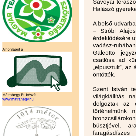
Savoyai teraszo
Halászó gyereke
A belső udvarba
– Stróbl Alajos
érdeklődésére u
vadász-ruhában,
A honlapot a
Galeotto jegy
csatlósa ad kür
„elpusztult”, az
öntötték.
Szent István t
Mátrahegy Bt. készíti.
világkiállítás
www.matrahegy.hu
dolgoztak az 
történelmünk n
bronzcsillároko
büsztjével, a
faragásdíszes