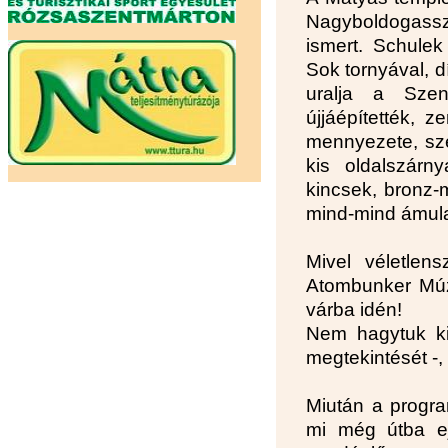
Nagyboldogass
ismert. Schulek
Sok tornyával, d
uralja a Szen
újjáépítették, z
mennyezete, szé
kis oldalszárny
kincsek, bronz-
mind-mind ámulat
Mivel véletlen
Atombunker Múz
várba idén!
Nem hagytuk ki
megtekintését -,
Miután a progra
mi még útba e