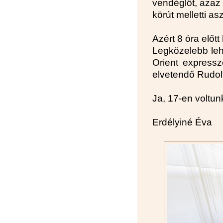
vendéglőt, azaz
körút melletti as
Azért 8 óra előt
Legközelebb leh
Orient express
elvetendő Rudolf
Ja, 17-en voltun
Erdélyiné Éva