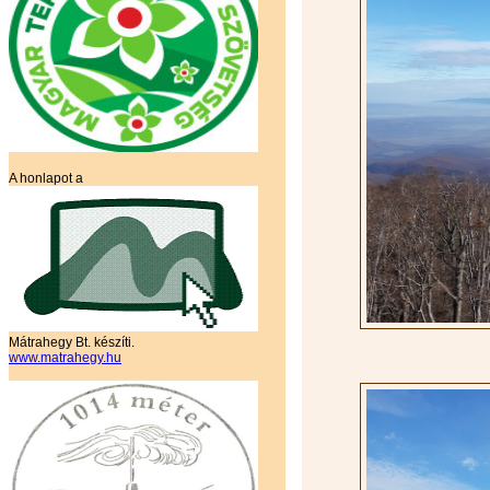
A honlapot a
Mátrahegy Bt. készíti.
www.matrahegy.hu