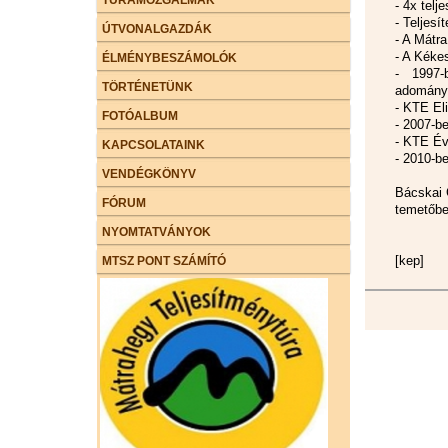
- 4x telj
- Teljesí
ÚTVONALGAZDÁK
- A Mátr
- A Kékes
ÉLMÉNYBESZÁMOLÓK
- 1997-
TÖRTÉNETÜNK
adomány
- KTE El
FOTÓALBUM
- 2007-b
- KTE Év
KAPCSOLATAINK
- 2010-b
VENDÉGKÖNYV
Bácskai 
FÓRUM
temetőbe
NYOMTATVÁNYOK
[kep]
MTSZ PONT SZÁMÍTÓ