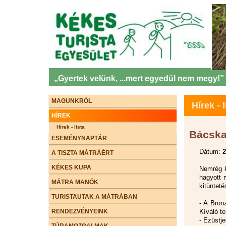
„Gyertek velünk, ...mert egyedül nem megy!”
MAGUNKRÓL
Hírek - l
HÍREK
Hírek - lista
Bácska
ESEMÉNYNAPTÁR
Dátum:
2
A TISZTA MÁTRÁÉRT
KÉKES KUPA
Nemrég k
hagyott 
MÁTRA MANÓK
kitünteté
TURISTAUTAK A MÁTRÁBAN
- A Bron
RENDEZVÉNYEINK
Kíváló t
- Ezüstje
TÚRAMOZGALMAK