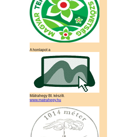
A honlapot a
Mátrahegy Bt. készíti.
www.matrahegy.hu