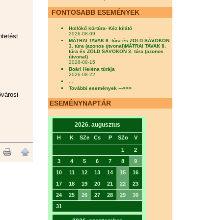
FONTOSABB ESEMÉNYEK
Hollókő körtúra- Kéz kilátó
2026-08-09
tetést
MÁTRAI TAVAK 8. túra és ZÖLD SÁVOKON
3. túra (azonos útvonal)MÁTRAI TAVAK 8.
túra és ZÖLD SÁVOKON 3. túra (azonos
útvonal)
2026-08-15
Boári Heléna túrája
2026-08-22
...
További események --->>>
városi
ESEMÉNYNAPTÁR
2026. augusztus
H
K
SZe
Cs
P
SZo
V
1
2
3
4
5
6
7
8
9
10
11
12
13
14
15
16
17
18
19
20
21
22
23
24
25
26
27
28
29
30
31