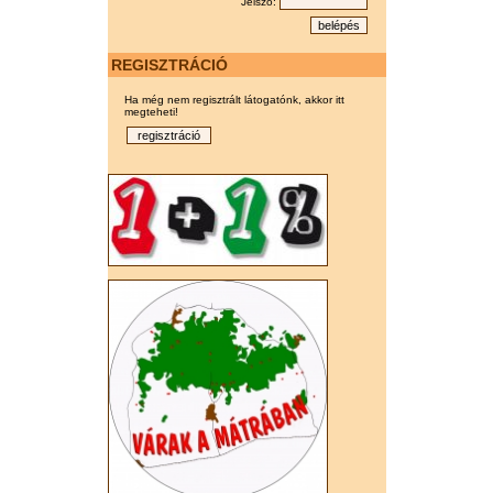
Jelszó:
REGISZTRÁCIÓ
Ha még nem regisztrált látogatónk, akkor itt
megteheti!