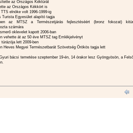
esítette az Országos Kéktúrát
tette az Országos Kékkört is
a TTS elnöke volt 1996-1999-ig
 Turista Egyesület alapító tagja
ben az MTSZ a Természetjárás fejlesztéséért (bronz fokozat) kitün
ozta számára
ismerő oklevelet kapott 2006-ban
en vehette át az 50 éve MTSZ tag Emlékjelvényt
 túrázója lett 2009-ben
en Heves Megyei Természetbarát Szövetség Örökös tagja lett
Gyuri bácsi temetése szeptember 19-én, 14 órakor lesz Gyöngyösön, a Felső
n.