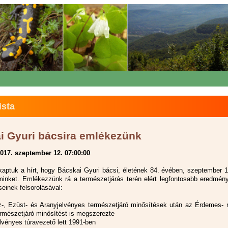
ista
i Gyuri bácsira emlékezünk
017. szeptember 12. 07:00:00
aptuk a hírt, hogy Bácskai Gyuri bácsi, életének 84. évében, szeptember 1-
minket. Emlékezzünk rá a természetjárás terén elért legfontosabb eredmény
seinek felsorolásával:
z-, Ezüst- és Aranyjelvényes természetjáró minősítések után az Érdemes- 
ermészetjáró minősítést is megszerezte
lvényes túravezető lett 1991-ben