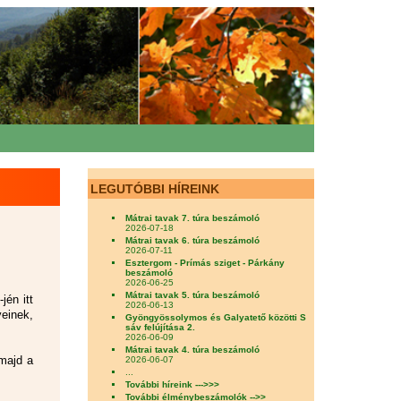
LEGUTÓBBI HÍREINK
Mátrai tavak 7. túra beszámoló
2026-07-18
Mátrai tavak 6. túra beszámoló
2026-07-11
Esztergom - Prímás sziget - Párkány
beszámoló
2026-06-25
Mátrai tavak 5. túra beszámoló
jén itt
2026-06-13
einek,
Gyöngyössolymos és Galyatető közötti S
sáv felújítása 2.
2026-06-09
Mátrai tavak 4. túra beszámoló
majd a
2026-06-07
...
További híreink --->>>
További élménybeszámolók -->>