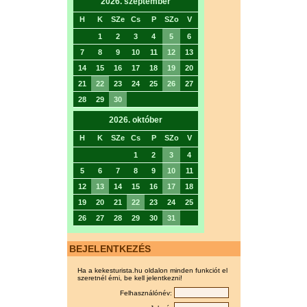
2026. szeptember
H
K
SZe
Cs
P
SZo
V
1
2
3
4
5
6
7
8
9
10
11
12
13
14
15
16
17
18
19
20
21
22
23
24
25
26
27
28
29
30
2026. október
H
K
SZe
Cs
P
SZo
V
1
2
3
4
5
6
7
8
9
10
11
12
13
14
15
16
17
18
19
20
21
22
23
24
25
26
27
28
29
30
31
BEJELENTKEZÉS
Ha a kekesturista.hu oldalon minden funkciót el
szeretnél érni, be kell jelentkezni!
Felhasználónév: