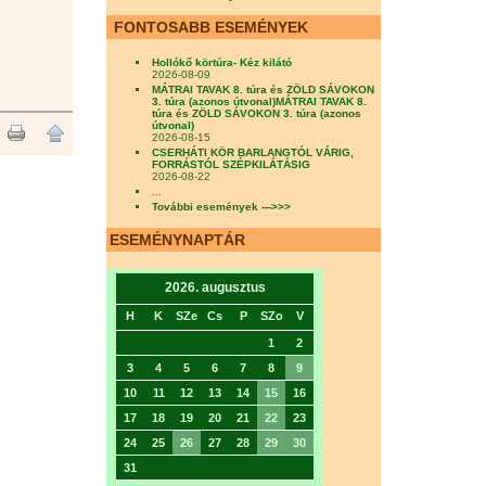
FONTOSABB ESEMÉNYEK
Hollókő körtúra- Kéz kilátó
2026-08-09
MÁTRAI TAVAK 8. túra és ZÖLD SÁVOKON
3. túra (azonos útvonal)MÁTRAI TAVAK 8.
túra és ZÖLD SÁVOKON 3. túra (azonos
útvonal)
2026-08-15
CSERHÁTI KÖR BARLANGTÓL VÁRIG,
FORRÁSTÓL SZÉPKILÁTÁSIG
2026-08-22
...
További események --->>>
ESEMÉNYNAPTÁR
2026. augusztus
H
K
SZe
Cs
P
SZo
V
1
2
3
4
5
6
7
8
9
10
11
12
13
14
15
16
17
18
19
20
21
22
23
24
25
26
27
28
29
30
31