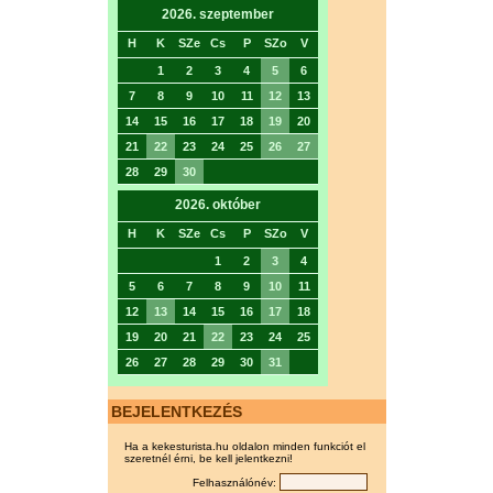
2026. szeptember
H
K
SZe
Cs
P
SZo
V
1
2
3
4
5
6
7
8
9
10
11
12
13
14
15
16
17
18
19
20
21
22
23
24
25
26
27
28
29
30
2026. október
H
K
SZe
Cs
P
SZo
V
1
2
3
4
5
6
7
8
9
10
11
12
13
14
15
16
17
18
19
20
21
22
23
24
25
26
27
28
29
30
31
BEJELENTKEZÉS
Ha a kekesturista.hu oldalon minden funkciót el
szeretnél érni, be kell jelentkezni!
Felhasználónév: