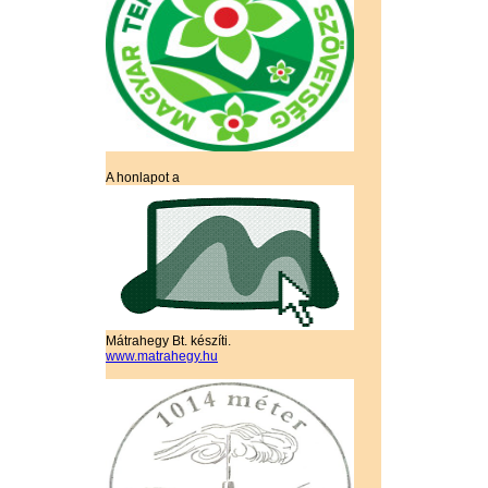
A honlapot a
Mátrahegy Bt. készíti.
www.matrahegy.hu