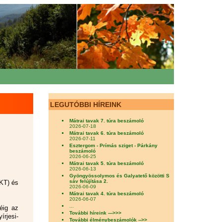
LEGUTÓBBI HÍREINK
Mátrai tavak 7. túra beszámoló
2026-07-18
Mátrai tavak 6. túra beszámoló
2026-07-11
Esztergom - Prímás sziget - Párkány
beszámoló
2026-06-25
Mátrai tavak 5. túra beszámoló
2026-06-13
Gyöngyössolymos és Galyatető közötti S
sáv felújítása 2.
KT) és
2026-06-09
Mátrai tavak 4. túra beszámoló
2026-06-07
...
éig az
További híreink --->>>
írjesi-
További élménybeszámolók -->>