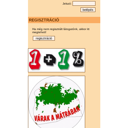
Jelszó:
REGISZTRÁCIÓ
Ha még nem regisztrált látogatónk, akkor itt
megteheti!