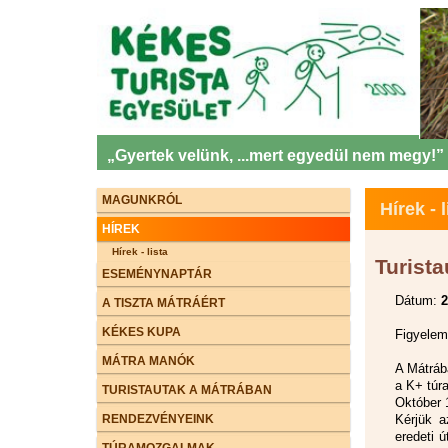
„Gyertek velünk, ...mert egyedül nem megy!”
MAGUNKRÓL
Hírek - l
HÍREK
Hírek - lista
Turista
ESEMÉNYNAPTÁR
Dátum:
2
A TISZTA MÁTRÁÉRT
KÉKES KUPA
Figyelem
MÁTRA MANÓK
A Mátráb
a K+ túra
TURISTAUTAK A MÁTRÁBAN
Október 
RENDEZVÉNYEINK
Kérjük a
eredeti ú
TÚRAMOZGALMAK