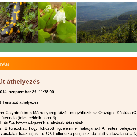
ista
út áthelyezés
014. szeptember 29. 11:38:00
! Turistaút áthelyezés!
an Galyatető és a Mátra nyereg között megváltozik az Országos Kéktúra (O
 útvonala (felcserélődik a kettő).
1. és 5-e között végezzük a jelzések átfestését.
z itt túrázókat, hogy fokozott figyelemmel haladjanak! A festés befejezés
tvonalakat használják, az OKT ellenőrző pontja ez idő alatt változatlanul a Ny