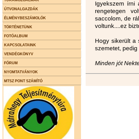
Igyekszem írni 
ÚTVONALGAZDÁK
rengetegen vol
saccolom, de r
ÉLMÉNYBESZÁMOLÓK
voltunk....ez bizt
TÖRTÉNETÜNK
FOTÓALBUM
Hogy sikerült a
KAPCSOLATAINK
szemetet, pedig f
VENDÉGKÖNYV
Minden jót Nekt
FÓRUM
NYOMTATVÁNYOK
MTSZ PONT SZÁMÍTÓ