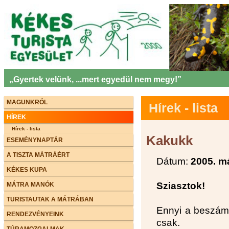
„Gyertek velünk, ...mert egyedül nem megy!”
MAGUNKRÓL
Hírek - lista
HÍREK
Hírek - lista
Kakukk
ESEMÉNYNAPTÁR
A TISZTA MÁTRÁÉRT
Dátum:
2005. m
KÉKES KUPA
Sziasztok!
MÁTRA MANÓK
TURISTAUTAK A MÁTRÁBAN
Ennyi a beszámo
RENDEZVÉNYEINK
csak.
TÚRAMOZGALMAK