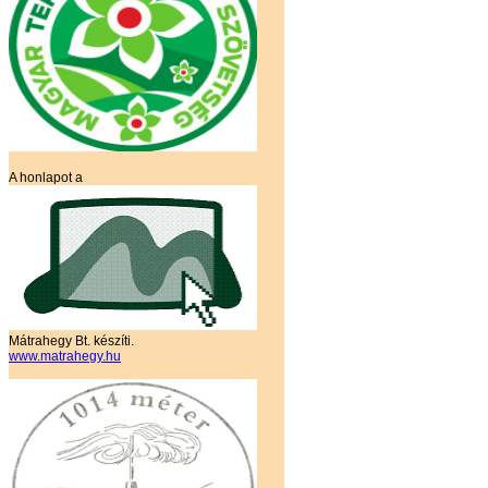
A honlapot a
Mátrahegy Bt. készíti.
www.matrahegy.hu