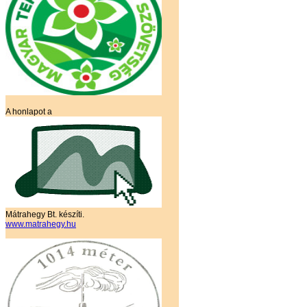
A honlapot a
Mátrahegy Bt. készíti.
www.matrahegy.hu