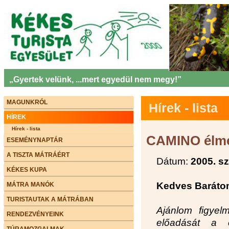
„Gyertek velünk, ...mert egyedül nem megy!”
MAGUNKRÓL
Hírek - lista
HÍREK
Hírek - lista
CAMINO élm
ESEMÉNYNAPTÁR
A TISZTA MÁTRÁÉRT
Dátum:
2005. s
KÉKES KUPA
Kedves Baráto
MÁTRA MANÓK
TURISTAUTAK A MÁTRÁBAN
Ajánlom figyel
RENDEZVÉNYEINK
előadását a
TÚRAMOZGALMAK