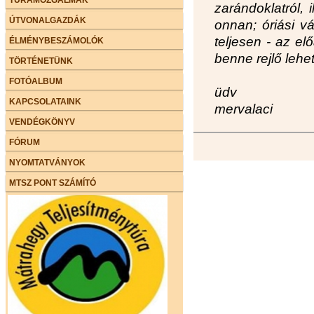
zarándoklatról, 
ÚTVONALGAZDÁK
onnan; óriási vá
teljesen - az el
ÉLMÉNYBESZÁMOLÓK
benne rejlő lehe
TÖRTÉNETÜNK
FOTÓALBUM
üdv
KAPCSOLATAINK
mervalaci
VENDÉGKÖNYV
FÓRUM
NYOMTATVÁNYOK
MTSZ PONT SZÁMÍTÓ