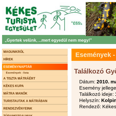
„Gyertek velünk, ...mert egyedül nem megy!”
MAGUNKRÓL
Események - 
HÍREK
ESEMÉNYNAPTÁR
Találkozó G
Események - lista
A TISZTA MÁTRÁÉRT
Dátum:
2010. m
KÉKES KUPA
Esemény jelleg
Találkozó ideje:
MÁTRA MANÓK
Helyszín:
Kolpi
TURISTAUTAK A MÁTRÁBAN
Rendező: Kékes 
RENDEZVÉNYEINK
TÚRAMOZGALMAK