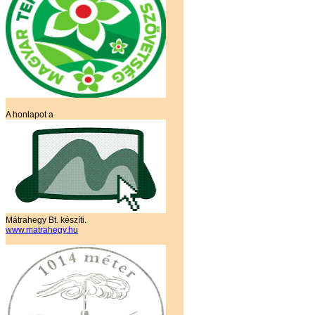
A honlapot a
Mátrahegy Bt. készíti.
www.matrahegy.hu