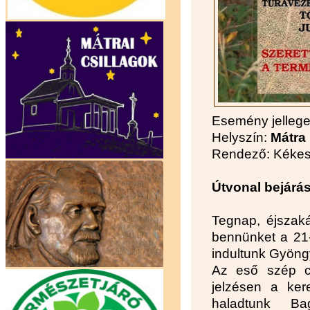
Esemény jelleg
Helyszín:
Mátra
Rendező: Kékes 
Útvonal bejárás.
Tegnap, éjszaká
bennünket a 21-
indultunk Gyöngy
Az eső szép cs
jelzésen a ker
haladtunk Bag