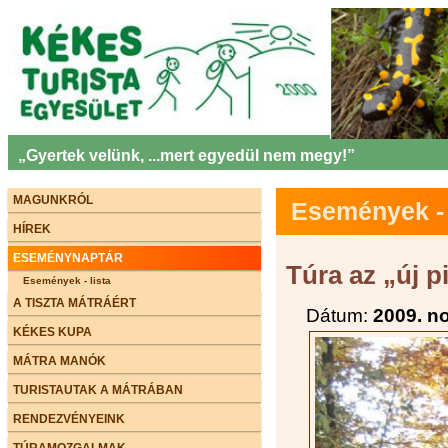
„Gyertek velünk, ...mert egyedül nem megy!”
MAGUNKRÓL
Események - 
HÍREK
ESEMÉNYNAPTÁR
Túra az „új p
Események - lista
A TISZTA MÁTRÁÉRT
Dátum:
2009. n
KÉKES KUPA
MÁTRA MANÓK
TURISTAUTAK A MÁTRÁBAN
RENDEZVÉNYEINK
TÚRAMOZGALMAK