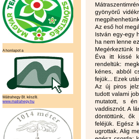
Mátraszentimrér
gyönyörű vidékr
megpihenhetünk.
Az eső hol megál
István egy-egy h
ha nem lenne ez 
Megérkeztünk Im
A honlapot a
Éva itt kissé k
rendeltük: meg
kénes, abból cs
fejük... Ezek utá
Az új piros jel
tudott valami jo
Mátrahegy Bt. készíti.
mutatott, s é
www.matrahegy.hu
vaddisznót. A lá
döntöttünk, ők
feléjük. Egész k
ugrottak. Alig m
egész csorda: ké