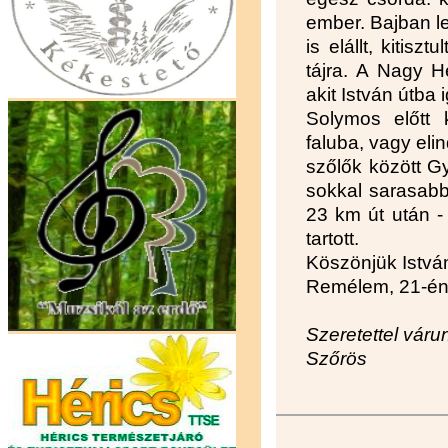
ember. Bajban l
is elállt, kitisz
tájra. A Nagy He
akit István útba i
Solymos előtt
faluba, vagy eli
szőlők között Gy
sokkal sarasabb 
23 km út után -
tartott.
Köszönjük Istvá
Remélem, 21-én 
Szeretettel váru
Szőrös