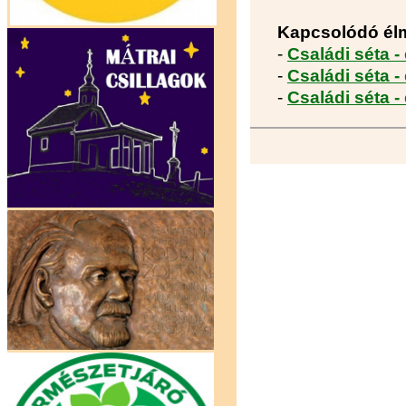
Kapcsolódó él
-
Családi séta -
-
Családi séta -
-
Családi séta -