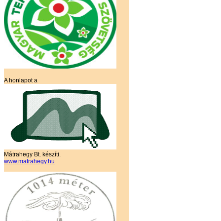
A honlapot a
Mátrahegy Bt. készíti.
www.matrahegy.hu