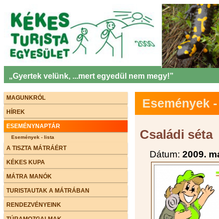
„Gyertek velünk, ...mert egyedül nem megy!”
MAGUNKRÓL
Események - 
HÍREK
ESEMÉNYNAPTÁR
Családi séta
Események - lista
A TISZTA MÁTRÁÉRT
Dátum:
2009. m
KÉKES KUPA
MÁTRA MANÓK
TURISTAUTAK A MÁTRÁBAN
RENDEZVÉNYEINK
TÚRAMOZGALMAK