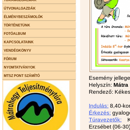
ÚTVONALGAZDÁK
ÉLMÉNYBESZÁMOLÓK
TÖRTÉNETÜNK
FOTÓALBUM
KAPCSOLATAINK
VENDÉGKÖNYV
FÓRUM
NYOMTATVÁNYOK
MTSZ PONT SZÁMÍTÓ
Esemény jelleg
Helyszín:
Mátra
Rendező: Kékes 
Indulás:
8,40-ko
Érkezés:
gyalog
Túravezetők:
Ko
Erzsébet (06-30