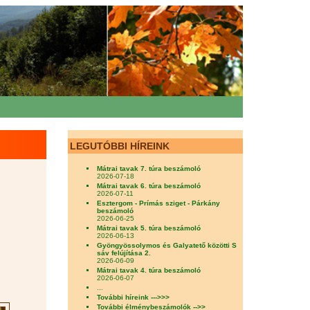
LEGUTÓBBI HÍREINK
Mátrai tavak 7. túra beszámoló
2026-07-18
Mátrai tavak 6. túra beszámoló
2026-07-11
Esztergom - Prímás sziget - Párkány
beszámoló
2026-06-25
Mátrai tavak 5. túra beszámoló
2026-06-13
Gyöngyössolymos és Galyatető közötti S
sáv felújítása 2.
2026-06-09
Mátrai tavak 4. túra beszámoló
2026-06-07
...
További híreink --->>>
További élménybeszámolók -->>