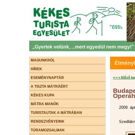
„Gyertek velünk, ...mert egyedül nem megy!”
MAGUNKRÓL
Élményb
HÍREK
ESEMÉNYNAPTÁR
< < < Előző k
A TISZTA MÁTRÁÉRT
Budape
Operah
KÉKES KUPA
MÁTRA MANÓK
2009. ápr
TURISTAUTAK A MÁTRÁBAN
RENDEZVÉNYEINK
Szedlákné
TÚRAMOZGALMAK