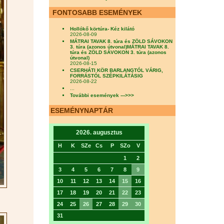
FONTOSABB ESEMÉNYEK
Hollókő körtúra- Kéz kilátó
2026-08-09
MÁTRAI TAVAK 8. túra és ZÖLD SÁVOKON
3. túra (azonos útvonal)MÁTRAI TAVAK 8.
túra és ZÖLD SÁVOKON 3. túra (azonos
útvonal)
2026-08-15
CSERHÁTI KÖR BARLANGTÓL VÁRIG,
FORRÁSTÓL SZÉPKILÁTÁSIG
2026-08-22
...
További események --->>>
ESEMÉNYNAPTÁR
2026. augusztus
H
K
SZe
Cs
P
SZo
V
1
2
3
4
5
6
7
8
9
10
11
12
13
14
15
16
17
18
19
20
21
22
23
24
25
26
27
28
29
30
31