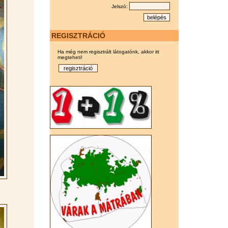
Jelszó:
REGISZTRÁCIÓ
Ha még nem regisztrált látogatónk, akkor itt
megteheti!