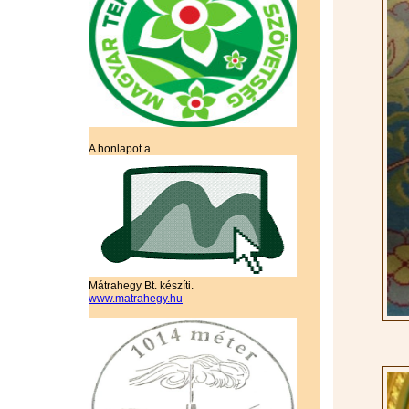
A honlapot a
Mátrahegy Bt. készíti.
www.matrahegy.hu