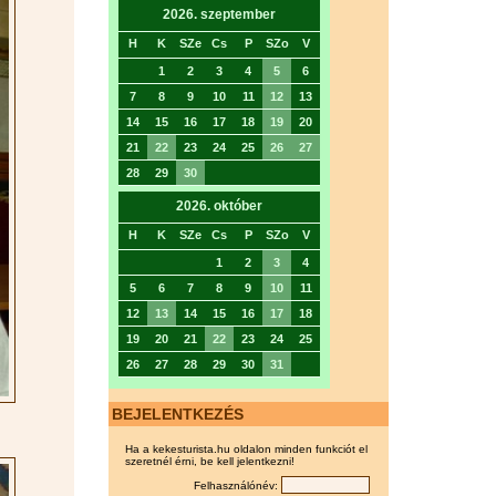
2026. szeptember
H
K
SZe
Cs
P
SZo
V
1
2
3
4
5
6
7
8
9
10
11
12
13
14
15
16
17
18
19
20
21
22
23
24
25
26
27
28
29
30
2026. október
H
K
SZe
Cs
P
SZo
V
1
2
3
4
5
6
7
8
9
10
11
12
13
14
15
16
17
18
19
20
21
22
23
24
25
26
27
28
29
30
31
BEJELENTKEZÉS
Ha a kekesturista.hu oldalon minden funkciót el
szeretnél érni, be kell jelentkezni!
Felhasználónév: