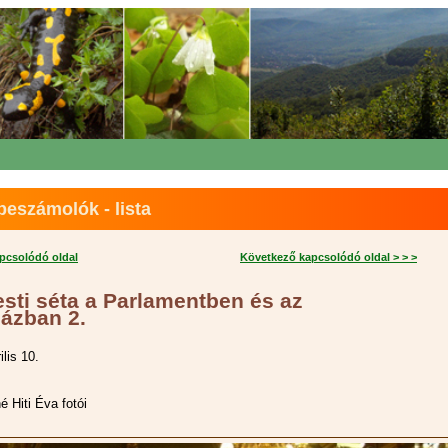
eszámolók - lista
apcsolódó oldal
Következő kapcsolódó oldal > > >
sti séta a Parlamentben és az
ázban 2.
ilis 10.
 Hiti Éva fotói