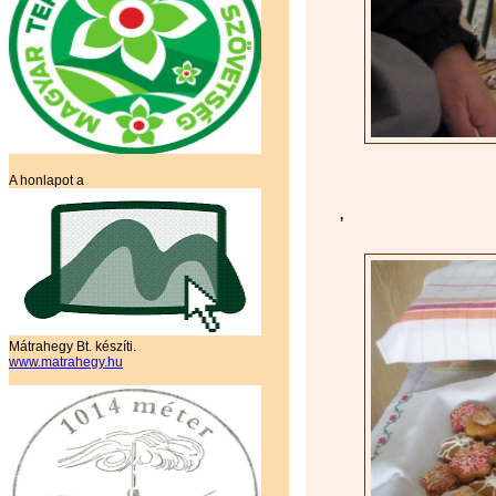
A honlapot a
,
Mátrahegy Bt. készíti.
www.matrahegy.hu