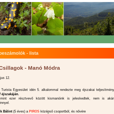
eszámolók - lista
 Csillagok - Manó Módra
jus 12.
Turista Egyesület idén 5. alkalommal rendezte meg éjszakai teljesítményt
 éjszakáján.
mint ezer résztvevő között kismanóink is jeleskedtek, nem is akár
énnyel.
k Bálint
(5 éves) a
PIROS
középső csoportból, és nővére