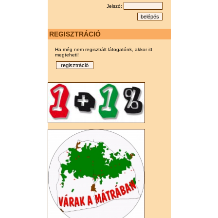
Jelszó:
REGISZTRÁCIÓ
Ha még nem regisztrált látogatónk, akkor itt
megteheti!