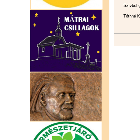
Szívből 
Tóthné K