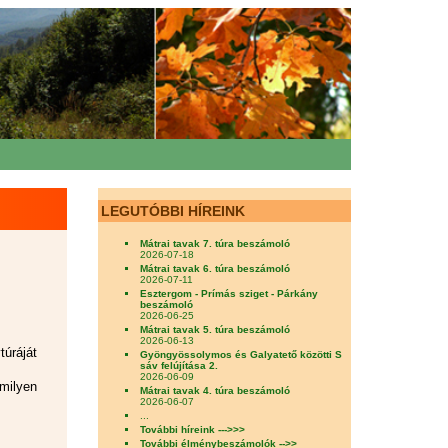
LEGUTÓBBI HÍREINK
Mátrai tavak 7. túra beszámoló
2026-07-18
Mátrai tavak 6. túra beszámoló
2026-07-11
Esztergom - Prímás sziget - Párkány
beszámoló
2026-06-25
Mátrai tavak 5. túra beszámoló
2026-06-13
úráját
Gyöngyössolymos és Galyatető közötti S
sáv felújítása 2.
2026-06-09
milyen
Mátrai tavak 4. túra beszámoló
2026-06-07
...
További híreink --->>>
További élménybeszámolók -->>