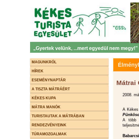
„Gyertek velünk, ...mert egyedül nem megy!”
MAGUNKRÓL
Élményb
HÍREK
ESEMÉNYNAPTÁR
Mátrai
A TISZTA MÁTRÁÉRT
2008. má
KÉKES KUPA
MÁTRA MANÓK
A Kékes 
Pünkösd
TURISTAUTAK A MÁTRÁBAN
A több 
RENDEZVÉNYEINK
teljesitm
TÚRAMOZGALMAK
Babarcsi