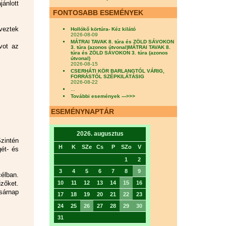
jánlott
FONTOSABB ESEMÉNYEK
veztek
Hollókő körtúra- Kéz kilátó
2026-08-09
MÁTRAI TAVAK 8. túra és ZÖLD SÁVOKON
vot az
3. túra (azonos útvonal)MÁTRAI TAVAK 8.
túra és ZÖLD SÁVOKON 3. túra (azonos
útvonal)
2026-08-15
CSERHÁTI KÖR BARLANGTÓL VÁRIG,
FORRÁSTÓL SZÉPKILÁTÁSIG
2026-08-22
...
További események --->>>
ESEMÉNYNAPTÁR
2026. augusztus
zintén
H
K
SZe
Cs
P
SZo
V
gét- és
1
2
3
4
5
6
7
8
9
élban.
zőket.
10
11
12
13
14
15
16
sárnap
17
18
19
20
21
22
23
24
25
26
27
28
29
30
31