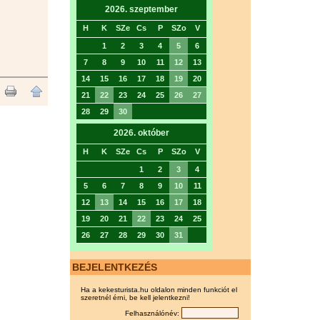
2026. szeptember
H
K
SZe
Cs
P
SZo
V
1
2
3
4
5
6
7
8
9
10
11
12
13
14
15
16
17
18
19
20
21
22
23
24
25
26
27
28
29
30
2026. október
H
K
SZe
Cs
P
SZo
V
1
2
3
4
5
6
7
8
9
10
11
12
13
14
15
16
17
18
19
20
21
22
23
24
25
26
27
28
29
30
31
BEJELENTKEZÉS
Ha a kekesturista.hu oldalon minden funkciót el
szeretnél érni, be kell jelentkezni!
Felhasználónév: