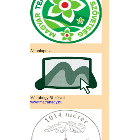
A honlapot a
Mátrahegy Bt. készíti.
www.matrahegy.hu