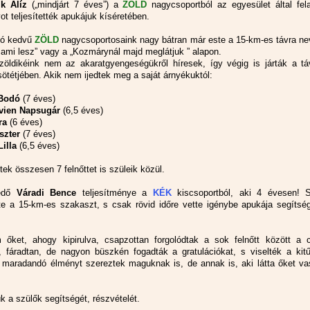
k Alíz
(„mindjárt 7 éves”) a
ZÖLD
nagycsoportból az egyesület által fela
t teljesítették apukájuk kíséretében.
zó kedvű
ZÖLD
nagycsoportosaink nagy bátran már este a 15-km-es távra ne
z ami lesz” vagy a „Kozmárynál majd meglátjuk ” alapon.
zöldikéink nem az akaratgyengeségükről híresek, így végig is járták a tá
sötétjében. Akik nem ijedtek meg a saját árnyékuktól:
Bodó
(7 éves)
ivien Napsugár
(6,5 éves)
ra
(6 éves)
szter
(7 éves)
Lilla
(6,5 éves)
ek összesen 7 felnőttet is szüleik közül.
kedő
Váradi Bence
teljesítménye a
KÉK
kiscsoportból, aki 4 évesen! S
ette a 15-km-es szakaszt, s csak rövid időre vette igénybe apukája segítsé
 őket, ahogy kipirulva, csapzottan forgolódtak a sok felnőtt között a c
 fáradtan, de nagyon büszkén fogadták a gratulációkat, s viselték a kitű
 maradandó élményt szereztek maguknak is, de annak is, aki látta őket va
k a szülők segítségét, részvételét.