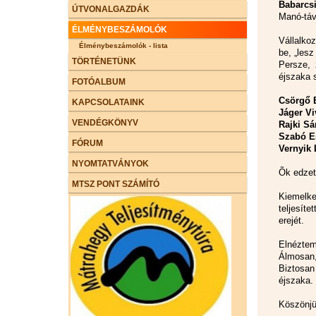
Babarcsi
ÚTVONALGAZDÁK
Manó-távo
ÉLMÉNYBESZÁMOLÓK
Vállalko
Élménybeszámolók - lista
be, „les
TÖRTÉNETÜNK
Persze, 
éjszaka 
FOTÓALBUM
Csörgő 
KAPCSOLATAINK
Jáger V
VENDÉGKÖNYV
Rajki Sá
Szabó E
FÓRUM
Vernyik 
NYOMTATVÁNYOK
Õk edzett
MTSZ PONT SZÁMÍTÓ
Kiemel
teljesít
erejét.
Elnéztem
Álmosan,
Biztosan
éjszaka.
Köszönjü