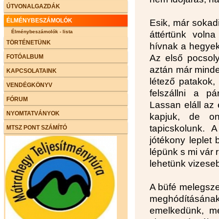
ÚTVONALGAZDÁK
ÉLMÉNYBESZÁMOLÓK
Esik, már sokadi
Élménybeszámolók - lista
áttértünk voln
TÖRTÉNETÜNK
hívnak a hegyek
Az első pocsoly
FOTÓALBUM
aztán már minde
KAPCSOLATAINK
létező patakok,
VENDÉGKÖNYV
felszállni a pá
FÓRUM
Lassan eláll az 
NYOMTATVÁNYOK
kapjuk, de on
tapicskolunk. 
MTSZ PONT SZÁMÍTÓ
jótékony leplet 
lépünk s mi vár 
lehetünk vizese
A büfé melegsz
meghódításának.
emelkedünk, me