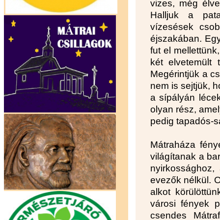
vizes, még élve
Halljuk a pat
vízesések csob
éjszakában. Egy 
fut el mellettün
két elvetemült 
Megérintjük a cs
nem is sejtjük, 
a sípályán lécek
olyan rész, amel
pedig tapadós-s
Mátraháza fénye
világítanak a b
nyirkossághoz,
evezők nélkül. O
alkot körülöttü
városi fények p
csendes Mátraf