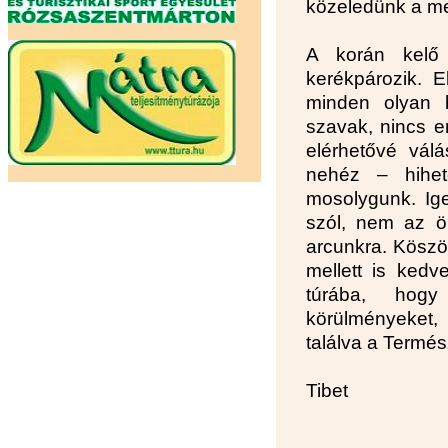
közeledünk a meg
A korán kelő
kerékpározik. E
minden olyan 
szavak, nincs e
elérhetővé vál
nehéz – hihet
mosolygunk. Ig
szól, nem az ö
arcunkra. Köszö
mellett is kedv
túrába, hogy
körülményeket,
találva a Termés
Tibet