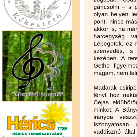
gáncsolni – s 
olyan helyen l
pont, nincs más 
akkor is, ha már
harcegység va
Lépegetek, ez m
szenvedés, s
kezében. A tere
Gethe figyelm
magam, nem tel
Madarak csiripel
fényt hoz nekü
Cejas eldübörö
minket. A Bány
irányba veszz
Iszonyatosan 
vaddisznó által