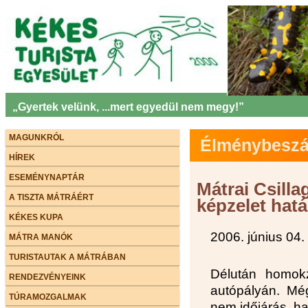
„Gyertek velünk, ...mert egyedül nem megy!”
MAGUNKRÓL
Élménybeszám
HÍREK
ESEMÉNYNAPTÁR
Mátrai Csilla
A TISZTA MÁTRÁÉRT
képzelet hat
KÉKES KUPA
2006. június 04.
MÁTRA MANÓK
TURISTAUTAK A MÁTRÁBAN
Délután homok
RENDEZVÉNYEINK
autópályán. Még
TÚRAMOZGALMAK
nem időjárás, h