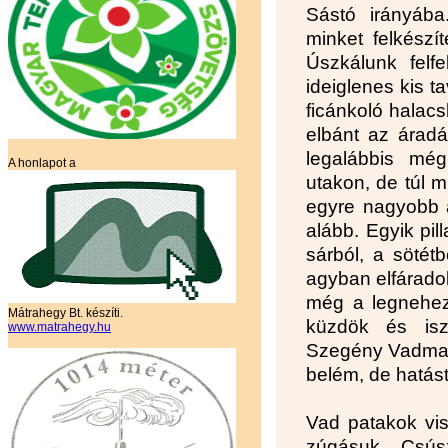
Sástó irányába
minket felkészí
Úszkálunk felf
ideiglenes kis t
ficánkoló halacs
elbánt az áradá
legalábbis mé
A honlapot a
utakon, de túl 
egyre nagyobb a
alább. Egyik pil
sárból, a sötétb
agyban elfárado
még a legnehez
Mátrahegy Bt. készíti.
küzdök és isz
www.matrahegy.hu
Szegény Vadmalac
belém, de hatást
Vad patakok vis
zúgásuk. Csús